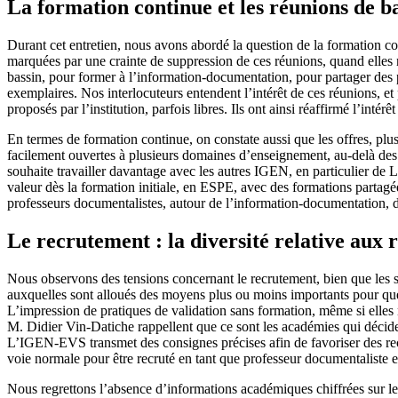
La formation continue et les réunions de b
Durant cet entretien, nous avons abordé la question de la formation co
marquées par une crainte de suppression de ces réunions, quand elles n
bassin, pour former à l’information-documentation, pour partager des pr
exemplaires. Nos interlocuteurs entendent l’intérêt de ces réunions, e
proposés par l’institution, parfois libres. Ils ont ainsi réaffirmé l’inté
En termes de formation continue, on constate aussi que les offres, plus 
facilement ouvertes à plusieurs domaines d’enseignement, au-delà des 
souhaite travailler davantage avec les autres IGEN, en particulier de Le
valeur dès la formation initiale, en ESPE, avec des formations partagées
professeurs documentalistes, autour de l’information-documentation, d
Le recrutement : la diversité relative aux 
Nous observons des tensions concernant le recrutement, bien que les si
auxquelles sont alloués des moyens plus ou moins importants pour que c
L’impression de pratiques de validation sans formation, même si elles n
M. Didier Vin-Datiche rappellent que ce sont les académies qui décide
L’IGEN-EVS transmet des consignes précises afin de favoriser des recon
voie normale pour être recruté en tant que professeur documentaliste 
Nous regrettons l’absence d’informations académiques chiffrées sur les