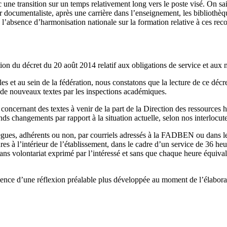
ec une transition sur un temps relativement long vers le poste visé. On 
r documentaliste, après une carrière dans l’enseignement, les bibliothèq
 l’absence d’harmonisation nationale sur la formation relative à ces reco
ion du décret du 20 août 2014 relatif aux obligations de service et aux 
les et au sein de la fédération, nous constatons que la lecture de ce décr
n de nouveaux textes par les inspections académiques.
 concernant des textes à venir de la part de la Direction des ressources 
ds changements par rapport à la situation actuelle, selon nos interlocu
ues, adhérents ou non, par courriels adressés à la FADBEN ou dans les m
eures à l’intérieur de l’établissement, dans le cadre d’un service de 36 h
ns volontariat exprimé par l’intéressé et sans que chaque heure équiva
ence d’une réflexion préalable plus développée au moment de l’élaboratio