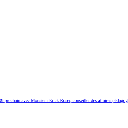
 prochain avec Monsieur Erick Roser, conseiller des affaires pédagog