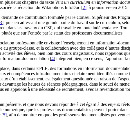
en plusieurs chapitres du texte
Vers un curriculum en information-docu
associée la rédaction du Wikinotions InfoDoc
[
2
]
, à poursuivre en 2015.
emande de contribution formulée par le Conseil Supérieur des Programm
3
]
, puis en adressant une grande partie du travail sur le curriculum,
ment dans les travaux du CSP, qui travaille en toute indépendance. To
plutôt que sur l’entrée par le statut des professeurs documentalistes.
ssociation professionnelle envisage l’enseignement en information-docum
e au groupe-classe, et la collaboration avec des collègues d’autres dis
ctivité des élèves, bien loin des cours magistraux, nous rappelons que 
 information-documentation
[
4
]
intègrent bien, en ce sens, l’appui sur l
n place, dans certains EPLE, des formations en information-documentation 
oirs et compétences info-documentaires et clairement identifiés comme t
eaux d’un établissement, est également questionnée en raison de l’aspec
er davantage les heures de séances pédagogiques, dans le souci de mener
ous en appelons à une nécessité de recrutement, avec la revendication to
présente, et que nous devons répondre à cet égard à des enjeux réels. L
le numérique, que les professeurs documentalistes peuvent porter dans les
r
[
5
]
, afin de montrer en quoi les professeurs documentalistes peuvent et