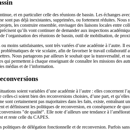
assin
ntinue, et en particulier celle des réunions de bassin. Les échanges ave
e sont pas déjà inexistantes, supprimées, ou fortement réduites. Nous ra
ojets, les construire ensemble, envisager des liaisons locales entre col
t précisent qu’ils vont continuer de demander aux inspections académique
rêt de l’organisation des réunions de bassin, outil de mobilisation, de prox
ou moins satisfaisantes, sont très variées d’une académie à l’autre. Il e
problématiques de vie scolaire, afin de favoriser le travail collaborati
ttres. Nous partageons par ailleurs le souhait que la transversalité, et s
 qui permettent à chaque enseignant de connaître les missions des autres 
es médias et de l’information.
reconversions
tuations soient variables d’une académie à l’autre : elles concernent l’
elles-ci soient bien des reconversions choisies, d’une part, et qu’elle
e sont certainement pas majoritaires dans les faits, existe, entraînant u
nt et définissent les politiques de reconversion, en conséquence de quo
versions "de qualité". Elle note d’ailleurs une tendance à l’amélioratio
est et reste celle du CAPES.
 politiques de délégation fonctionnelle et de reconversion. Parfois sans