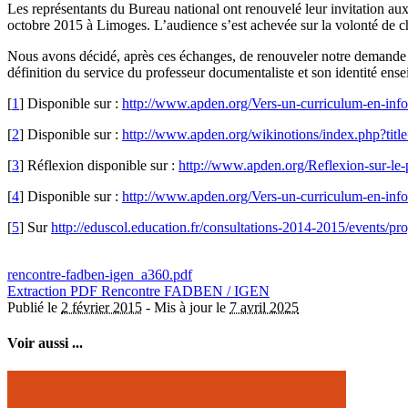
Les représentants du Bureau national ont renouvelé leur invitation a
octobre 2015 à Limoges. L’audience s’est achevée sur la volonté de ch
Nous avons décidé, après ces échanges, de renouveler notre demande d
définition du service du professeur documentaliste et son identité ense
[
1
]
Disponible sur :
http://www.apden.org/Vers-un-curriculum-en-inf
[
2
]
Disponible sur :
http://www.apden.org/wikinotions/index.php?titl
[
3
]
Réflexion disponible sur :
http://www.apden.org/Reflexion-sur-le-
[
4
]
Disponible sur :
http://www.apden.org/Vers-un-curriculum-en-inf
[
5
]
Sur
http://eduscol.education.fr/consultations-2014-2015/events/
rencontre-fadben-igen_a360.pdf
Extraction PDF
Rencontre FADBEN / IGEN
Publié le
2 février 2015
-
Mis à jour le
7 avril 2025
Voir aussi ...