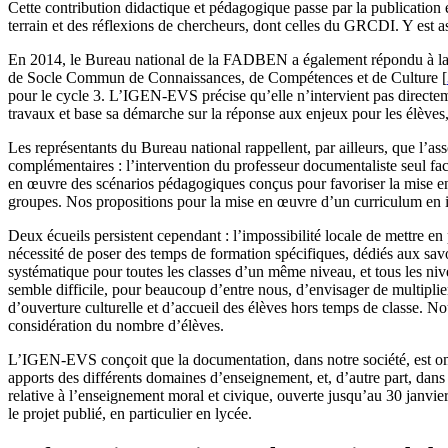
Cette contribution didactique et pédagogique passe par la publication 
terrain et des réflexions de chercheurs, dont celles du GRCDI. Y est 
En 2014, le Bureau national de la FADBEN a également répondu à la d
de Socle Commun de Connaissances, de Compétences et de Culture
[
pour le cycle 3. L’IGEN-EVS précise qu’elle n’intervient pas directe
travaux et base sa démarche sur la réponse aux enjeux pour les élèves, 
Les représentants du Bureau national rappellent, par ailleurs, que l’a
complémentaires : l’intervention du professeur documentaliste seul fac
en œuvre des scénarios pédagogiques conçus pour favoriser la mise en a
groupes. Nos propositions pour la mise en œuvre d’un curriculum en
Deux écueils persistent cependant : l’impossibilité locale de mettre e
nécessité de poser des temps de formation spécifiques, dédiés aux sav
systématique pour toutes les classes d’un même niveau, et tous les niv
semble difficile, pour beaucoup d’entre nous, d’envisager de multipli
d’ouverture culturelle et d’accueil des élèves hors temps de classe. N
considération du nombre d’élèves.
L’IGEN-EVS conçoit que la documentation, dans notre société, est omni
apports des différents domaines d’enseignement, et, d’autre part, dans 
relative à l’enseignement moral et civique, ouverte jusqu’au 30 janvie
le projet publié, en particulier en lycée.