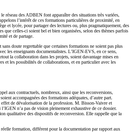
c le réseau des ADBEN font apparaître des situations très variées,
ppelons l’intérêt de ces formations particulières de proximité, en
lège et lycée, pour partager des lectures ou, plus pragmatiquement, des
s que celles-ci soient bel et bien organisées, selon des thèmes parfois
imité et de partage.
st sans doute regrettable que certaines formations ne soient pas plus
f avec les enseignants documentalistes. L’IGEN-EVS, en ce sens,
urtout la collaboration dans les projets, soient davantage mises en
et les possibilités de collaborations, et en particulier avec les
appel aux contractuels, nombreux, ainsi que les reconversions,
s soient accompagnées des formations adéquates, d’autre part.
n effet de dévalorisation de la profession. M. Bisson-Vaivre et
i l’IGEN n’a pas de vision pleinement exhaustive de ce dossier.
n qualitative des dispositifs de reconversion. Elle rappelle que la
 réelle formation, différent pour la documentation par rapport aux