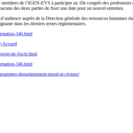
ux membres de l’IGEN-EVS à participer au 10e congrès des professeurs d
acune des deux parties de fixer une date pour un nouvel entretien.
’audience auprès de la Direction générale des ressources humaines du M
ignante dans les derniers textes réglementaires.
ormation-346.html
e=Accueil
projet-de-Socle.html
ormation-346.html
programmes-denseignement-moral-et-civique/