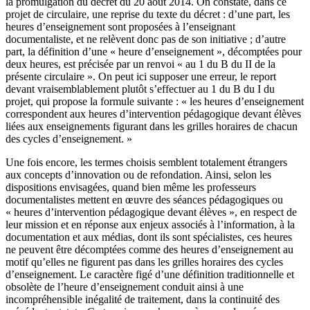
la promulgation du décret du 20 août 2014. On constate, dans ce
projet de circulaire, une reprise du texte du décret : d’une part, les
heures d’enseignement sont proposées à l’enseignant
documentaliste, et ne relèvent donc pas de son initiative ; d’autre
part, la définition d’une « heure d’enseignement », décomptées pour
deux heures, est précisée par un renvoi « au 1 du B du II de la
présente circulaire ». On peut ici supposer une erreur, le report
devant vraisemblablement plutôt s’effectuer au 1 du B du I du
projet, qui propose la formule suivante : « les heures d’enseignement
correspondent aux heures d’intervention pédagogique devant élèves
liées aux enseignements figurant dans les grilles horaires de chacun
des cycles d’enseignement. »
Une fois encore, les termes choisis semblent totalement étrangers
aux concepts d’innovation ou de refondation. Ainsi, selon les
dispositions envisagées, quand bien même les professeurs
documentalistes mettent en œuvre des séances pédagogiques ou
« heures d’intervention pédagogique devant élèves », en respect de
leur mission et en réponse aux enjeux associés à l’information, à la
documentation et aux médias, dont ils sont spécialistes, ces heures
ne peuvent être décomptées comme des heures d’enseignement au
motif qu’elles ne figurent pas dans les grilles horaires des cycles
d’enseignement. Le caractère figé d’une définition traditionnelle et
obsolète de l’heure d’enseignement conduit ainsi à une
incompréhensible inégalité de traitement, dans la continuité des