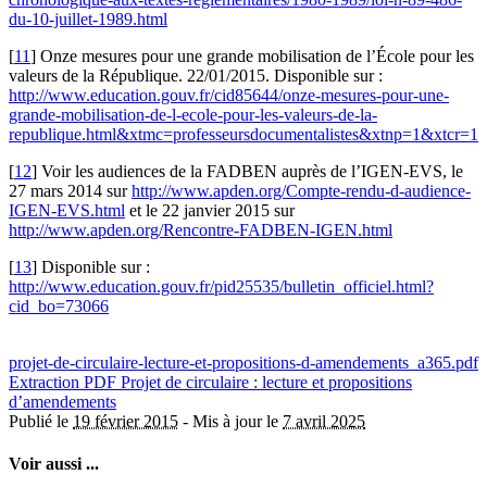
du-10-juillet-1989.html
[
11
]
Onze mesures pour une grande mobilisation de l’École pour les
valeurs de la République. 22/01/2015. Disponible sur :
http://www.education.gouv.fr/cid85644/onze-mesures-pour-une-
grande-mobilisation-de-l-ecole-pour-les-valeurs-de-la-
republique.html&xtmc=professeursdocumentalistes&xtnp=1&xtcr=1
[
12
]
Voir les audiences de la FADBEN auprès de l’IGEN-EVS, le
27 mars 2014 sur
http://www.apden.org/Compte-rendu-d-audience-
IGEN-EVS.html
et le 22 janvier 2015 sur
http://www.apden.org/Rencontre-FADBEN-IGEN.html
[
13
]
Disponible sur :
http://www.education.gouv.fr/pid25535/bulletin_officiel.html?
cid_bo=73066
projet-de-circulaire-lecture-et-propositions-d-amendements_a365.pdf
Extraction PDF
Projet de circulaire : lecture et propositions
d’amendements
Publié le
19 février 2015
-
Mis à jour le
7 avril 2025
Voir aussi ...