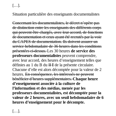
[…].
Situation particulière des enseignants documentalistes
Concernant les documentalistes, le décret n’opère pas
de distinction entre les enseignants des différents corps
qui peuvent être chargés, avec leur accord, de fonctions
de documentation et ceux ayant été recrutés par la voie
du CAPES de documentation. Ils doivent assurer un
service hebdomadaire de 36 heures dans les conditions
présentées ci-dessus.
Les 30 heures
de service des
professeurs documentalistes
peuvent comprendre,
avec leur accord, des heures d’enseignement telles que
définies au 1 du B du
II
I
de la présente circulaire.
Chacune d’elle est alors décomptée pour la valeur de 2
heures.
En conséquence, les intéressés ne peuvent
bénéficier d’heures supplémentaires.
Chaque heure
d’enseignement associée à la culture de
l’information et des médias, menée par les
professeurs documentalistes, est décomptée pour la
valeur de 2 heures, avec un seuil hebdomadaire de 6
heures d’enseignement pour le décompte.
[…].