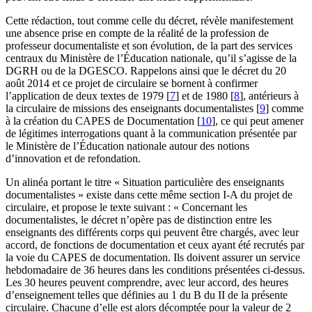
Cette rédaction, tout comme celle du décret, révèle manifestement
une absence prise en compte de la réalité de la profession de
professeur documentaliste et son évolution, de la part des services
centraux du Ministère de l’Éducation nationale, qu’il s’agisse de la
DGRH ou de la DGESCO. Rappelons ainsi que le décret du 20
août 2014 et ce projet de circulaire se bornent à confirmer
l’application de deux textes de 1979
[
7
]
et de 1980
[
8
]
, antérieurs à
la circulaire de missions des enseignants documentalistes
[
9
]
comme
à la création du CAPES de Documentation
[
10
]
, ce qui peut amener
de légitimes interrogations quant à la communication présentée par
le Ministère de l’Éducation nationale autour des notions
d’innovation et de refondation.
Un alinéa portant le titre « Situation particulière des enseignants
documentalistes » existe dans cette même section I-A du projet de
circulaire, et propose le texte suivant : « Concernant les
documentalistes, le décret n’opère pas de distinction entre les
enseignants des différents corps qui peuvent être chargés, avec leur
accord, de fonctions de documentation et ceux ayant été recrutés par
la voie du CAPES de documentation. Ils doivent assurer un service
hebdomadaire de 36 heures dans les conditions présentées ci-dessus.
Les 30 heures peuvent comprendre, avec leur accord, des heures
d’enseignement telles que définies au 1 du B du II de la présente
circulaire. Chacune d’elle est alors décomptée pour la valeur de 2