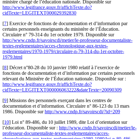
ministre chargé de l’éducation nationale. Disponible sur
http://www.legifrance.gouv.fr/affichTexte.do?
cidTexte=LEGITEXT000029392830
[
7
]
Exercice de fonctions de documentation et d’information par
certains personnels enseignants du ministère de l’Éducation.
Circulaire n° 79-314 du 1er octobre 1979. Disponible sur
http://www.cndp.fr/savoirscdi/metier/le-professeur-documentaliste-
textes-reglementaires/acces-chronologique-aux-textes-
reglementaires/1970-1979/circulaire-n-79-314-du-1er-octobre-
1979.html
[
8
]
Décret n°80-28 du 10 janvier 1980 relatif à l’exercice de
fonctions de documentation et d’information par certains personnels
relevant du Ministère de l’Éducation nationale. Disponible sur :
http://www.legifrance.gouv.fr/affichTexte.do?
cidTexte=LEGITEXT000006063222&dateTexte=20090309
[
9
]
Missions des personnels exerçant dans les centres de
documentation et d’information. Circulaire n° 86-123 du 13 mars
1986. Disponible sur
http://www.cndp.fr/savoirscdi/?id=209
[
10
]
Loi n° 89-486, du 10 juillet 1989, dite Loi d’orientation sur
l’éducation. Disponible sur :
http://www.cndp.fr/savoirscdi/metier/le-
professeur-documentaliste-textes-reglementaires/acces-
chronologique-aux-textes-reglementaires/1980-1989/loi-n-89-486-