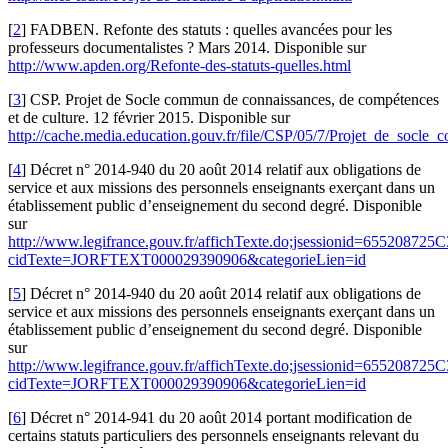
[
2
]
FADBEN. Refonte des statuts : quelles avancées pour les
professeurs documentalistes ? Mars 2014. Disponible sur
http://www.apden.org/Refonte-des-statuts-quelles.html
[
3
]
CSP. Projet de Socle commun de connaissances, de compétences
et de culture. 12 février 2015. Disponible sur
http://cache.media.education.gouv.fr/file/CSP/05/7/Projet_de_so
[
4
]
Décret n° 2014-940 du 20 août 2014 relatif aux obligations de
service et aux missions des personnels enseignants exerçant dans un
établissement public d’enseignement du second degré. Disponible
sur
http://www.legifrance.gouv.fr/affichTexte.do;jsessionid=6552
cidTexte=JORFTEXT000029390906&categorieLien=id
[
5
]
Décret n° 2014-940 du 20 août 2014 relatif aux obligations de
service et aux missions des personnels enseignants exerçant dans un
établissement public d’enseignement du second degré. Disponible
sur
http://www.legifrance.gouv.fr/affichTexte.do;jsessionid=6552
cidTexte=JORFTEXT000029390906&categorieLien=id
[
6
]
Décret n° 2014-941 du 20 août 2014 portant modification de
certains statuts particuliers des personnels enseignants relevant du