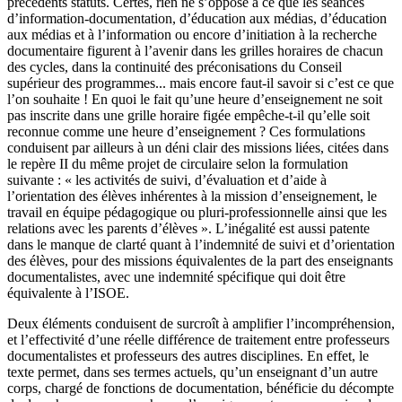
précédents statuts. Certes, rien ne s’oppose à ce que les séances
d’information-documentation, d’éducation aux médias, d’éducation
aux médias et à l’information ou encore d’initiation à la recherche
documentaire figurent à l’avenir dans les grilles horaires de chacun
des cycles, dans la continuité des préconisations du Conseil
supérieur des programmes... mais encore faut-il savoir si c’est ce que
l’on souhaite ! En quoi le fait qu’une heure d’enseignement ne soit
pas inscrite dans une grille horaire figée empêche-t-il qu’elle soit
reconnue comme une heure d’enseignement ? Ces formulations
conduisent par ailleurs à un déni clair des missions liées, citées dans
le repère II du même projet de circulaire selon la formulation
suivante : « les activités de suivi, d’évaluation et d’aide à
l’orientation des élèves inhérentes à la mission d’enseignement, le
travail en équipe pédagogique ou pluri-professionnelle ainsi que les
relations avec les parents d’élèves ». L’inégalité est aussi patente
dans le manque de clarté quant à l’indemnité de suivi et d’orientation
des élèves, pour des missions équivalentes de la part des enseignants
documentalistes, avec une indemnité spécifique qui doit être
équivalente à l’ISOE.
Deux éléments conduisent de surcroît à amplifier l’incompréhension,
et l’effectivité d’une réelle différence de traitement entre professeurs
documentalistes et professeurs des autres disciplines. En effet, le
texte permet, dans ses termes actuels, qu’un enseignant d’un autre
corps, chargé de fonctions de documentation, bénéficie du décompte