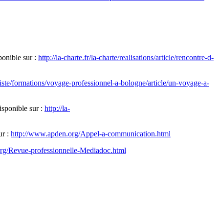
ponible sur :
http://la-charte.fr/la-charte/realisations/article/rencontre-d-
artiste/formations/voyage-professionnel-a-bologne/article/un-voyage-a-
isponible sur :
http://la-
ur :
http://www.apden.org/Appel-a-communication.html
rg/Revue-professionnelle-Mediadoc.html