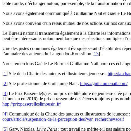
table ronde, d’échanger autour, par exemple, de la transformation du doc
Nous avons également communiqué à Guillaume Nail et Gaëlle Le Ber
Nous avons convenu d’un relais mutuel de nos actions sur nos canau
Le Bureau national transmettra également à la Charte les informations s
peut être intéressante, notamment lorsque des sélections multiples d’ouv
Une des pistes communes également évoquée serait d’établir des réperto
l’annuaire des auteurs du Languedoc-Roussillon
[
13
]
.
Nous remercions Gaëlle Le Berre et Guillaume Nail pour ces échanges 
[
1
]
Site de la Charte des auteurs et illustrateurs jeunesse :
http://la-char
[
2
]
Site professionnel de Guillaume Nail :
https://guillaumenail.com/
[
3
]
Le Prix Passerelle(s) est un prix de littérature de jeunesse crée
Limousin en 2016), le prix a rassemblé des élèves toujours plus nombre
http://prixpasserelleslimousin.fr/
[
4
]
Communiqué de la Charte des auteurs et illustrateurs de jeunesse : 
cours/article/suspension-de-la-perception-des?var_recherche=scelf
[
5
]
Gary, Nicolas.
Livre Paris
: tout travail ne mérite-t-il pas salaire p