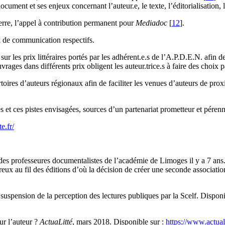
ument et ses enjeux concernant l’auteur.e, le texte, l’éditorialisation, 
re, l’appel à contribution permanent pour
Mediadoc
[
12
]
.
x de communication respectifs.
ur les prix littéraires portés par les adhérent.e.s de l’A.P.D.E.N. afin 
rages dans différents prix obligent les auteur.trice.s à faire des choix pa
ires d’auteurs régionaux afin de faciliter les venues d’auteurs de prox
et ces pistes envisagées, sources d’un partenariat prometteur et péren
te.fr/
 par des professeures documentalistes de l’académie de Limoges il y a
ux au fil des éditions d’où la décision de créer une seconde association
suspension de la perception des lectures publiques par la Scelf. Disponi
our l’auteur ?
ActuaLitté
, mars 2018. Disponible sur :
https://www.actuali