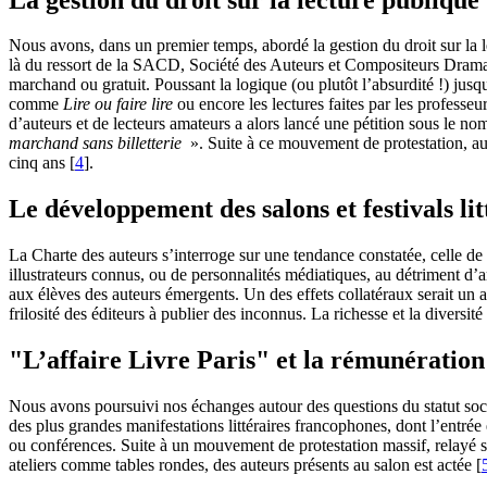
Nous avons, dans un premier temps, abordé la gestion du droit sur la 
là du ressort de la SACD, Société des Auteurs et Compositeurs Dramati
marchand ou gratuit. Poussant la logique (ou plutôt l’absurdité !) jusq
comme
Lire ou faire lire
ou encore les lectures faites par les professe
d’auteurs et de lecteurs amateurs a alors lancé une pétition sous le n
marchand sans billetterie
». Suite à ce mouvement de protestation, au
cinq ans
[
4
]
.
Le développement des salons et festivals li
La Charte des auteurs s’interroge sur une tendance constatée, celle de 
illustrateurs connus, ou de personnalités médiatiques, au détriment d’art
aux élèves des auteurs émergents. Un des effets collatéraux serait un af
frilosité des éditeurs à publier des inconnus. La richesse et la divers
"L’affaire Livre Paris" et la rémunération
Nous avons poursuivi nos échanges autour des questions du statut social
des plus grandes manifestations littéraires francophones, dont l’entrée
ou conférences. Suite à un mouvement de protestation massif, relayé su
ateliers comme tables rondes, des auteurs présents au salon est actée
[