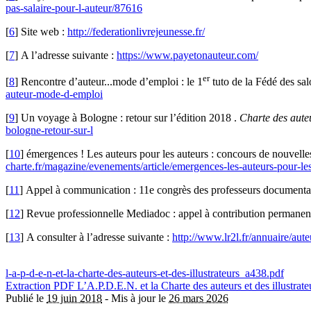
pas-salaire-pour-l-auteur/87616
[
6
]
Site web :
http://federationlivrejeunesse.fr/
[
7
]
A l’adresse suivante :
https://www.payetonauteur.com/
er
[
8
]
Rencontre d’auteur...mode d’emploi : le 1
tuto de la Fédé des sal
auteur-mode-d-emploi
[
9
]
Un voyage à Bologne : retour sur l’édition 2018 .
Charte des auteu
bologne-retour-sur-l
[
10
]
émergences ! Les auteurs pour les auteurs : concours de nouvelles
charte.fr/magazine/evenements/article/emergences-les-auteurs-pour-le
[
11
]
Appel à communication : 11e congrès des professeurs documental
[
12
]
Revue professionnelle Mediadoc : appel à contribution permanen
[
13
]
A consulter à l’adresse suivante :
http://www.lr2l.fr/annuaire/aute
l-a-p-d-e-n-et-la-charte-des-auteurs-et-des-illustrateurs_a438.pdf
Extraction PDF
L’A.P.D.E.N. et la Charte des auteurs et des illustrate
Publié le
19 juin 2018
-
Mis à jour le
26 mars 2026