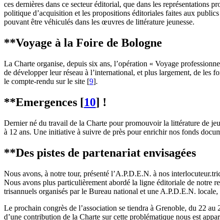
ces dernières dans ce secteur éditorial, que dans les représentations p
politique d’acquisition et les propositions éditoriales faites aux publ
pouvant être véhiculés dans les œuvres de littérature jeunesse.
**Voyage à la Foire de Bologne
La Charte organise, depuis six ans, l’opération « Voyage professionnel à
de développer leur réseau à l’international, et plus largement, de les f
le compte-rendu sur le site
[
9
]
.
**Emergences
[
10
]
!
Dernier né du travail de la Charte pour promouvoir la littérature de j
à 12 ans. Une initiative à suivre de près pour enrichir nos fonds docum
**Des pistes de partenariat envisagées
Nous avons, à notre tour, présenté l’A.P.D.E.N. à nos interlocuteur.tr
Nous avons plus particulièrement abordé la ligne éditoriale de notre 
trisannuels organisés par le Bureau national et une A.P.D.E.N. locale
Le prochain congrès de l’association se tiendra à Grenoble, du 22 au
d’une contribution de la Charte sur cette problématique nous est appa