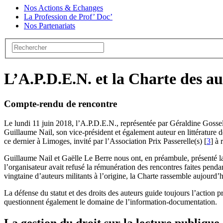
Nos Actions & Echanges
La Profession de Prof’ Doc’
Nos Partenariats
L’A.P.D.E.N. et la Charte des aut
Compte-rendu de rencontre
Le lundi 11 juin 2018, l’A.P.D.E.N., représentée par Géraldine Gosseli
Guillaume Nail, son vice-président et également auteur en littérature 
ce dernier à Limoges, invité par l’Association Prix Passerelle(s)
[
3
]
à r
Guillaume Nail et Gaëlle Le Berre nous ont, en préambule, présenté la 
l’organisateur avait refusé la rémunération des rencontres faites penda
vingtaine d’auteurs militants à l’origine, la Charte rassemble aujourd’hu
La défense du statut et des droits des auteurs guide toujours l’action 
questionnent également le domaine de l’information-documentation.
La gestion du droit sur la lecture publique