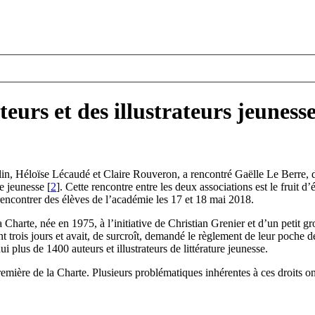
eurs et des illustrateurs jeuness
n, Héloïse Lécaudé et Claire Rouveron, a rencontré Gaëlle Le Berre, dire
de jeunesse
[
2
]
. Cette rencontre entre les deux associations est le fruit
encontrer des élèves de l’académie les 17 et 18 mai 2018.
Charte, née en 1975, à l’initiative de Christian Grenier et d’un petit g
nt trois jours et avait, de surcroît, demandé le règlement de leur poche
i plus de 1400 auteurs et illustrateurs de littérature jeunesse.
première de la Charte. Plusieurs problématiques inhérentes à ces droits on