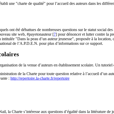
 établi une "charte de qualité" pour l’accueil des auteurs dans les différ
quels ont été débattues de nombreuses questions sur le statut social des a
nouveau site web, #payetonauteur
[
7
]
pour dénoncer et lutter contre la pré
 intitulée "Dans la peau d’un auteur jeunesse", proposée à la location, d
ational de l’A.P.D.E.N. pour plus d’informations sur ce support.
colaires
rganisation de la venue d’auteurs en établissement scolaire. Un tutoriel d
dministration de la Charte pour toute question relative à l’accueil d’un 
vante :
http://repertoire.la-charte.fr/repertoire
, la Charte s’intéresse aux questions d’égalité dans la littérature de je