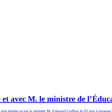
 et avec M. le ministre de l’Éduc
8 mai dernier et par le ministre M. Edouard Geffray le 03 juin à évoquer