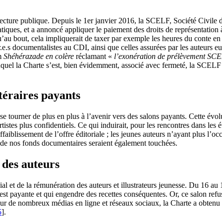
lecture publique. Depuis le 1er janvier 2016, la SCELF, Société Civile 
ques, et a annoncé appliquer le paiement des droits de représentation à 
u’au bout, cela impliquerait de taxer par exemple les heures du conte en 
ur.e.s documentalistes au CDI, ainsi que celles assurées par les auteurs 
om
Shéhérazade en colère
réclamant «
l’exonération de prélèvement SCEL
quel la Charte s’est, bien évidemment, associé avec fermeté, la SCELF 
ttéraires payants
se tourner de plus en plus à l’avenir vers des salons payants. Cette évolu
istes plus confidentiels. Ce qui induirait, pour les rencontres dans les é
faiblissement de l’offre éditoriale ; les jeunes auteurs n’ayant plus l’oc
ité de nos fonds documentaires seraient également touchées.
 des auteurs
 et de la rémunération des auteurs et illustrateurs jeunesse. Du 16 au 1
 est payante et qui engendre des recettes conséquentes. Or, ce salon refu
r de nombreux médias en ligne et réseaux sociaux, la Charte a obtenu gai
5
]
.