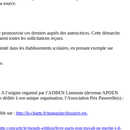
la source.
de promouvoir ces derniers auprès des auteur.trices. Cette démarche
rmi toutes les sollicitations reçues.
imité dans les établissements scolaires, en prenant exemple sur
ne.
 7 ans. A l’origine organisé par l’ADBEN Limousin (devenue APDEN
 dédiée à son unique organisation, l’Association Prix Passerelle(s) :
ble sur :
http://la-charte.fr/magazine/dossiers-en-
tte.com/article/monde-edition/livre-paris-tout-travail-ne-merite-t-il-