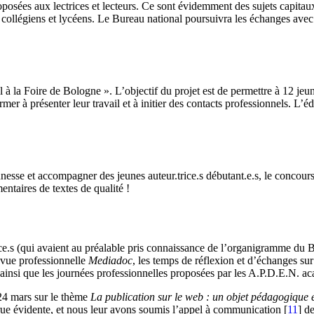
roposées aux lectrices et lecteurs. Ce sont évidemment des sujets capita
ics collégiens et lycéens. Le Bureau national poursuivra les échanges avec
 la Foire de Bologne ». L’objectif du projet est de permettre à 12 jeunes
ormer à présenter leur travail et à initier des contacts professionnels. L
eunesse et accompagner des jeunes auteur.trice.s débutant.e.s, le concou
entaires de textes de qualité !
ice.s (qui avaient au préalable pris connaissance de l’organigramme du 
revue professionnelle
Mediadoc
, les temps de réflexion et d’échanges sur
, ainsi que les journées professionnelles proposées par les A.P.D.E.N. 
 24 mars sur le thème
La publication sur le web : un objet pédagogique e
rue évidente, et nous leur avons soumis l’appel à communication
[
11
]
de