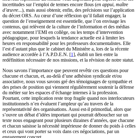
incertitudes sur l’emploi de termes encore flous (
en appui
,
maître
d’œuvre
...), mais aussi obtenir, enfin, des précisions sur l’application
du décret ORS. Au cœur d’une réflexion qu’il fallait engager, la
question de l’enseignement est essentielle, que l’on envisage les
contenus, qui relèvent de la culture de l’information et des médias
avec notamment l’EMI en collège, ou les temps d’intervention
pédagogique, pour lesquels la tendance actuelle est à limiter les
heures en responsabilité pour les professeurs documentalistes. Elle
l’est d’autant plus que le cabinet du Ministère a, lors de la récente
audience accordée à l’A.P.D.E.N.
[
1
]
, établi un lien entre la
redéfinition nécessaire de nos missions, et la révision de notre statut.
Nous savons l’importance que peuvent revêtir ces questions pour
chacune et chacun, et, au-delà d’une adhésion syndicale et/ou
associative, nous vous savons gré des témoignages de sympathie et
des prises de position qui viennent régulièrement soutenir la défense
du métier sur les espaces d’échange internes à la profession.
Pourtant, cette implication reste trop fragile quand nos interlocuteurs
institutionnels n’en évaluent l’ampleur qu’au travers de la
représentativité des organisations. Aussi est-il primordial, alors que
s’ouvre un débat d’idées important qui pourrait déboucher sur un
texte nous engageant pour plusieurs dizaines d’années, que chacune
et chacun saisisse la nécessité impérieuse de donner du poids à celles
et ceux qui vont porter sa voix dans ces négociations, par un
engagement concret.