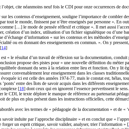
l’objet, cite néanmoins neuf fois le CDI pour onze occurrences de documen
hir sur les contenus d’enseignement, souligne l’importance de combler d
par tout le monde, finissent par n’être enseignés par personne ». En outre
comme […] le mode de pensée réflexif et critique ». Il met aussi l’acce
chier, création d’un index, utilisation d’un fichier signalétique ou d’u
que d’échange d’information « sur les contenus et les méthodes d’enseigne
 spécialité ou en donnant des enseignements en commun. ». On y pressent,
[
14
]
est « le résultat d’un travail de réflexion sur la documentation, condui
lusion propose des pistes pour « une nouvelle définition du métier par 
ilibrée donnant du sens à la relation entre lieu et fonction. On y lit ég
’assurer convenablement leur enseignement dans les classes traditionne
évoquée ici est celle des années 1974-77, mais le constat est, hélas, tou
es ’ponts’ entre des îlots de savoir acquis dans les différents enseigneme
t complexe
[
18
]
dont ceux qui en ignorent l’essence pervertissent le sens.
liser le CDI, le texte déplore le manque de référence au partenariat pédag
 de plus en plus présent dans les instructions officielles, cette démarch
 abordés avec les termes de « pédagogie de la documentation » et de « ‘
savoir induite par l’approche disciplinaire » et en conclut que « l’appr
orger un esprit critique, savoir valider, analyser, trier l’information »
[