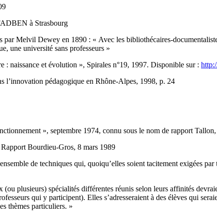
09
a FADBEN à Strasbourg
s par Melvil Dewey en 1890 : « Avec les bibliothécaires-documentalistes p
èque, une université sans professeurs »
e : naissance et évolution », Spirales n°19, 1997. Disponible sur :
http:
ns l’innovation pédagogique en Rhône-Alpes, 1998, p. 24
onctionnement », septembre 1974, connu sous le nom de rapport Tallon,
 . Rapport Bourdieu-Gros, 8 mars 1989
 un ensemble de techniques qui, quoiqu’elles soient tacitement exigées pa
ou plusieurs) spécialités différentes réunis selon leurs affinités devr
sseurs qui y participent). Elles s’adresseraient à des élèves qui seraien
s thèmes particuliers. »