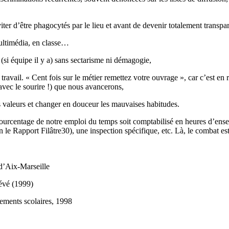
er d’être phagocytés par le lieu et avant de devenir totalement transpar
multimédia, en classe…
 (si équipe il y a) sans sectarisme ni démagogie,
 travail. « Cent fois sur le métier remettez votre ouvrage », car c’est en 
vec le sourire !) que nous avancerons,
os valeurs et changer en douceur les mauvaises habitudes.
 pourcentage de notre emploi du temps soit comptabilisé en heures d’e
n le Rapport Filâtre30), une inspection spécifique, etc. Là, le combat est
d’Aix-Marseille
tévé (1999)
sements scolaires, 1998