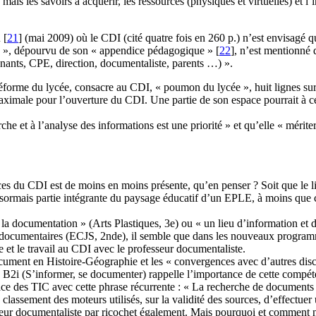
 mais les savoirs à acquérir, les ressources (physiques et virtuelles) et 
u
[
21
]
(mai 2009) où le CDI (cité quatre fois en 260 p.) n’est envisagé 
ste », dépourvu de son « appendice pédagogique »
[
22
]
, n’est mentionné 
nants, CPE, direction, documentaliste, parents …) ».
 réforme du lycée, consacre au CDI, « poumon du lycée », huit lignes sur 
aximale pour l’ouverture du CDI. Une partie de son espace pourrait à cett
rche et à l’analyse des informations est une priorité » et qu’elle « mérit
rces du CDI est de moins en moins présente, qu’en penser ? Soit que le l
ésormais partie intégrante du paysage éducatif d’un EPLE, à moins que cet
de la documentation » (Arts Plastiques, 3e) ou « un lieu d’information et
es documentaires (ECJS, 2nde), il semble que dans les nouveaux programm
 et le travail au CDI avec le professeur documentaliste.
cument en Histoire-Géographie et les « convergences avec d’autres discipl
 B2i (S’informer, se documenter) rappelle l’importance de cette compét
ace des TIC avec cette phrase récurrente : « La recherche de documents 
e classement des moteurs utilisés, sur la validité des sources, d’effectue
esseur documentaliste par ricochet également. Mais pourquoi et comment 