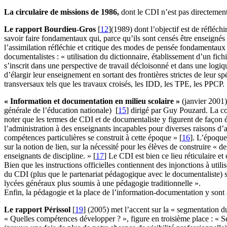
La circulaire de missions de 1986,
dont le CDI n’est pas directement 
Le rapport Bourdieu-Gros
[
12
]
(1989) dont l’objectif est de réfléc
savoir faire fondamentaux qui, parce qu’ils sont censés être enseignés 
l’assimilation réfléchie et critique des modes de pensée fondamentaux 
documentalistes : « utilisation du dictionnaire, établissement d’un fi
s’inscrit dans une perspective de travail décloisonné et dans une logi
d’élargir leur enseignement en sortant des frontières strictes de leur
transversaux tels que les travaux croisés, les IDD, les TPE, les PPCP.
« Information et documentation en milieu scolaire »
(janvier 2001) 
générale de l’éducation nationale)
[
15
]
dirigé par Guy Pouzard. La conc
noter que les termes de CDI et de documentaliste y figurent de façon équ
l’administration à des enseignants incapables pour diverses raisons d
compétences particulières se construit à cette époque »
[
16
]
. L’époque 
sur la notion de lien, sur la nécessité pour les élèves de construire « d
enseignants de discipline. »
[
17
]
Le CDI est bien ce lieu réticulaire e
Bien que les instructions officielles contiennent des injonctions à uti
du CDI (plus que le partenariat pédagogique avec le documentaliste) soit
lycées généraux plus soumis à une pédagogie traditionnelle ».
Enfin, la pédagogie et la place de l’information-documentation y sont
Le rapport Périssol
[
19
]
(2005) met l’accent sur la « segmentation du 
« Quelles compétences développer ? », figure en troisième place : « Se f