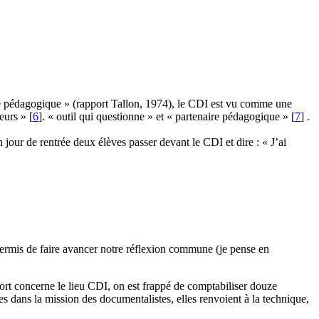
ivité pédagogique » (rapport Tallon, 1974), le CDI est vu comme une
seurs »
[
6
]
. « outil qui questionne » et « partenaire pédagogique »
[
7
]
.
n jour de rentrée deux élèves passer devant le CDI et dire : « J’ai
ent permis de faire avancer notre réflexion commune (je pense en
ort concerne le lieu CDI, on est frappé de comptabiliser douze
s dans la mission des documentalistes, elles renvoient à la technique,