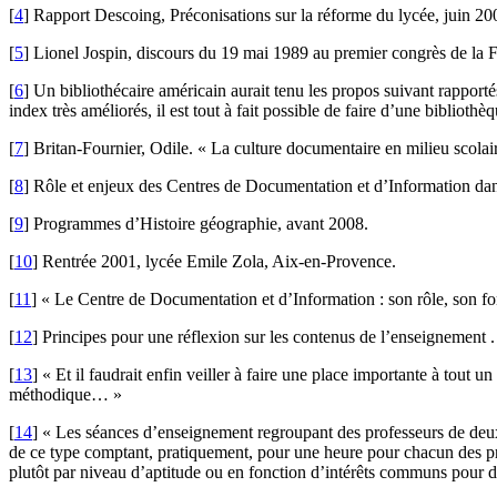
[
4
]
Rapport Descoing, Préconisations sur la réforme du lycée, juin 20
[
5
]
Lionel Jospin, discours du 19 mai 1989 au premier congrès de l
[
6
]
Un bibliothécaire américain aurait tenu les propos suivant rapporté
index très améliorés, il est tout à fait possible de faire d’une biblioth
[
7
]
Britan-Fournier, Odile. « La culture documentaire en milieu scolair
[
8
]
Rôle et enjeux des Centres de Documentation et d’Information da
[
9
]
Programmes d’Histoire géographie, avant 2008.
[
10
]
Rentrée 2001, lycée Emile Zola, Aix-en-Provence.
[
11
]
« Le Centre de Documentation et d’Information : son rôle, son f
[
12
]
Principes pour une réflexion sur les contenus de l’enseignement
[
13
]
« Et il faudrait enfin veiller à faire une place importante à tout
méthodique… »
[
14
]
« Les séances d’enseignement regroupant des professeurs de deux (
de ce type comptant, pratiquement, pour une heure pour chacun des profe
plutôt par niveau d’aptitude ou en fonction d’intérêts communs pour de