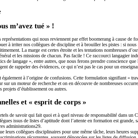
e
ous m’avez tué » !
 représentations qui nous reviennent par effet boomerang à cause de fo
à irriter nos collègues de discipline et à brouiller les pistes : si no
gitimement. La marge est certes étroite et les tentations nombreuses d’ou
énéral et les missions de chacun. Pas facile ! Ce raccourci langagier indu
 tics de langage », entre autres, que nous ferons prendre conscience que
gent de rappeler des évidences, ce qui n’est pas le cas pour un enseigna
alement à l’origine de confusions. Cette formulation signifiant « trava
our sur un moteur de recherche et on en découvre de nombreuses occurre
es projets d’établissement ou autres.
nelles et « esprit de corps »
rtels de savoir qui fait quoi et à quel niveau de responsabilité dans un
llègues issus de listes d’aptitude dont l’attente en formation est grande,
res administrations29.
 leurs collègues disciplinaires pour une même tâche, leurs heures supplé
scriminations récurrentes, souvent dénoncées sur les listes de diffusion,