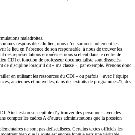
rmulations maladroites.
us sommes responsables du lieu, nous n’en sommes nullement les
vrir le lieu en l’absence de son responsable, à nous de trouver les
it des représentations erronées et nous scellent dans le centre de
 lieu CDI et fonction de professeur documentaliste sont dissociés.
nt de discipline lorsqu’il dit « ma classe », par exemple. Prenons donc
iller en utilisant les ressources du CDI » ou parfois « avec l’équipe
nces, anciennes et nouvelles, dans des extraits de programmes25, des
 CDI. Ainsi est-on susceptible d’y trouver des personnels avec des
 sans compter les cadres A d’autres administrations que la pression
mentaires ne sont pas défiscalisées. Certains textes officiels les
 montrent bien que la route est encore longue vers une véritable