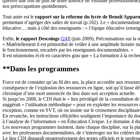
(preuve une fois de plus de notre absence de visibilité professionnelle)
nos préoccupations quotidiennes.
Tout autre est le
rapport sur la réforme du lycée de Benoît Appar
permettant d’agréger des salles de travail (p.182). Le « documentali
éducative… mais à côté des enseignants : « l’équipe éducative (enseig
Enfin,
le rapport Descoings
[
24
]
] (juin 2009), Préconisations sur la
« Matériellement il est primordial de veiller à une amplitude horaire m
le fonctionnement, encadrés par les enseignants documentalistes. »
Il est néanmoins écrit en caractères gras que « La formation à la reche
**Dans les programmes
Force est de constater qu’au fil des ans, la place accordée aux ressou
conséquence de l’explosion des ressources en ligne, soit qu’il fasse d
chronique d’une mort annoncée du lieu dans son acception actuelle.
Si jusqu’en 2008, le CDI était le « lieu privilégié de la consultation 
suggérait « l’utilisation méthodique » pour en exploiter les ressourc
exception, comme en SVT, où on insiste sur le croisement disciplinaire
En revanche, les instructions officielles soulignent l’importance du do
à l’analyse de l’information » en Éducation Civique. Le domaine 4 du
Les nouveaux programmes insistent, dans chaque discipline, sur la pl
avec les professeurs documentalistes, de s’interroger sur les critères d
Le lieu CDI disparaît progressivement des textes officiels et le prof