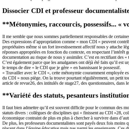
Dissocier CDI et professeur documentalist
**Métonymies, raccourcis, possessifs... « v
Il me semble que nous sommes partiellement responsables de certaines
Des expressions d’appropriation comme « mon CDI » peuvent contribuer 
propriétaires même si un fort investissement affectif nous y attache lé
réponses appropriées en fonction du contexte, en respectant l’intérêt g
documentation au risque de nous y assimiler. C’est en rectifiant des «
C’est également parce que les amalgames ont déjà été faits qu’il est ur
le temps de dire « le CDI que je gère » en bannissant le possessif.
« Travailler avec le CDI », cette métonymie couramment employée est ég
du CDI » nous piège. On la trouve pourtant régulièrement, un petit t
article de revue26, des intitulés de stage27, des questionnaires, dans l
**Variété des statuts, pesanteurs institution
Il faut bien admettre qu’il est souvent difficile pour le commun des mo
statuts divers : collègues de disciplines qui « finissent au CDI »28, co
économique contraint de plus en plus à chercher à survivre dans d’aut
De plus, les professeurs documentalistes sont payés deux fois moins que
placent dans l’équipe éducative mais pas parmi les enseignants. Ces di