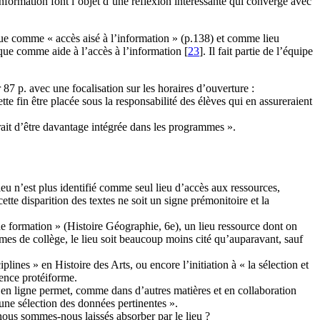
l’information font l’objet d’une réflexion intéressante qui converge avec
que comme « accès aisé à l’information » (p.138) et comme lieu
que comme aide à l’accès à l’information
[
23
]
. Il fait partie de l’équipe
87 p. avec une focalisation sur les horaires d’ouverture :
e fin être placée sous la responsabilité des élèves qui en assureraient
erait d’être davantage intégrée dans les programmes ».
ieu n’est plus identifié comme seul lieu d’accès aux ressources,
te disparition des textes ne soit un signe prémonitoire et la
 de formation » (Histoire Géographie, 6e), un lieu ressource dont on
es de collège, le lieu soit beaucoup moins cité qu’auparavant, sauf
ines » en Histoire des Arts, ou encore l’initiation à « la sélection et
ence protéiforme.
en ligne permet, comme dans d’autres matières et en collaboration
r une sélection des données pertinentes ».
nous sommes-nous laissés absorber par le lieu ?