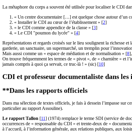
La métaphore du corps a souvent été utilisée pour localiser le CDI dan
« Un centre documentaire […] est quelque chose autour d’un cœu
« Installer le CDI au cœur de l’établissement »
[
2
]
« le CDI comme appendice de la classe »
[
3
]
« Le CDI "poumon du lycée" »
[
4
]
Représentations et regards croisés sur le lieu soulignent la richesse e
garderie, un sanctuaire, un supermarché, un tremplin pour l’innovatio
Mais aussi comme un « espace de médiation et de normalisation »
[
8
]
On trouve fréquemment les termes de « pivot », de « charnière » et l’ins
jamais compris à quoi ça servait, ce truc-là ! » (sic)
[
10
]
CDI et professeur documentaliste dans les i
**Dans les rapports officiels
Dans ma sélection de textes officiels, je fais à dessein l’impasse sur ce
particulier au rapport Assouline).
Le rapport Tallon
[
11
]
(1974) remplace le terme SDI (service de docu
occurrences de « responsable du CDI » et trente-deux de « documentalis
à l’accueil, à l’information générale, aux relations publiques, aux loisi