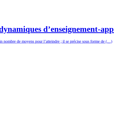
s dynamiques d’enseignement-app
rtain nombre de moyens pour l’atteindre ; il se précise sous forme de (…)