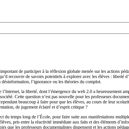
mportant de participer à la réflexion globale menée sur les actions péda
u’il recouvre de savoirs potentiels à explorer avec les élèves : liberté d
a désinformation, l’ignorance ou les théories du complot.
e l’Internet, la liberté, dont l’émergence du web 2.0 a heureusement ampl
 société. Cette question n’est pas nouvelle pour les professeurs document
te cependant beaucoup à faire pour que les élèves, au cours de leur scol
tation, de jugement éclairé et d’esprit critique ?
ect du temps long de l’École, pour faire suite aux manifestations multiple
 élèves, pris entre la réactivité immédiate aux faits et des éléments d’i
oirs que les professeurs documentalistes dispensent et les actions pédagog