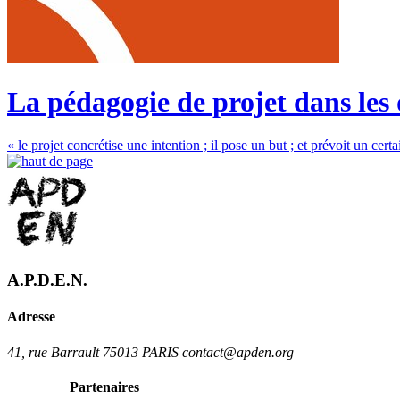
La pédagogie de projet dans le
« le projet concrétise une intention ; il pose un but ; et prévoit un ce
A.P.D.E.N.
Adresse
41, rue Barrault 75013 PARIS contact@apden.org
Partenaires