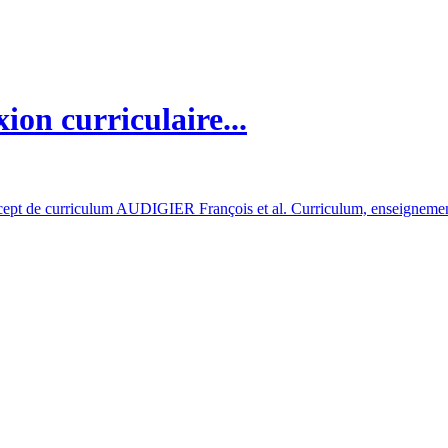
xion curriculaire...
oncept de curriculum AUDIGIER François et al. Curriculum, enseigneme