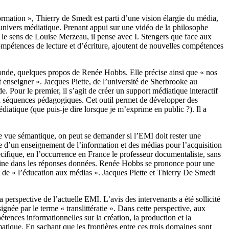
rmation », Thierry de Smedt est parti d’une vision élargie du média,
l’univers médiatique. Prenant appui sur une vidéo de la philosophe
ns le sens de Louise Merzeau, il pense avec I. Stengers que face aux
 compétences de lecture et d’écriture, ajoutent de nouvelles compétences
 monde, quelques propos de Renée Hobbs. Elle précise ainsi que « nos
t enseigner ». Jacques Piette, de l’université de Sherbrooke au
. Pour le premier, il s’agit de créer un support médiatique interactif
t aux séquences pédagogiques. Cet outil permet de développer des
iatique (que puis-je dire lorsque je m’exprime en public ?). Il a
e vue sémantique, on peut se demander si l’EMI doit rester une
nce d’un enseignement de l’information et des médias pour l’acquisition
écifique, en l’occurrence en France le professeur documentaliste, sans
scipline dans les réponses données. Renée Hobbs se prononce pour une
rt de « l’éducation aux médias ». Jacques Piette et Thierry De Smedt
erspective de l’actuelle EMI. L’avis des intervenants a été sollicité
née par le terme « translittératie ». Dans cette perspective, aux
ences informationnelles sur la création, la production et la
matique. En sachant que les frontières entre ces trois domaines sont