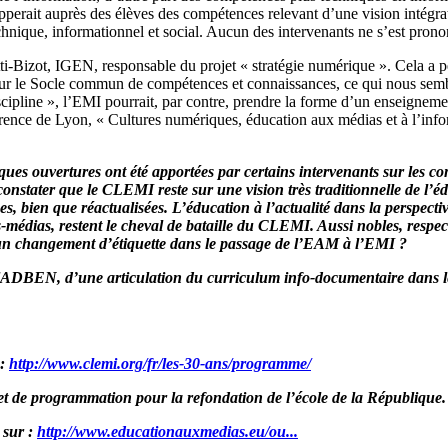
perait auprès des élèves des compétences relevant d’une vision intégra
chnique, informationnel et social. Aucun des intervenants ne s’est pronon
i-Bizot, IGEN, responsable du projet « stratégie numérique ». Cela a pe
 sur le Socle commun de compétences et connaissances, ce qui nous semb
scipline », l’EMI pourrait, par contre, prendre la forme d’un enseignemen
nférence de Lyon, « Cultures numériques, éducation aux médias et à l’inf
ques ouvertures ont été apportées par certains intervenants sur les c
constater que le CLEMI reste sur une vision très traditionnelle de l
es, bien que réactualisées. L’éducation à l’actualité dans la perspecti
s-médias, restent le cheval de bataille du CLEMI. Aussi nobles, respect
’un changement d’étiquette dans le passage de l’EAM à l’EMI ?
 FADBEN, d’une articulation du curriculum info-documentaire dans le 
 :
http://www.clemi.org/fr/les-30-ans/programme/
 et de programmation pour la refondation de l’école de la République.
 sur :
http://www.educationauxmedias.eu/ou...