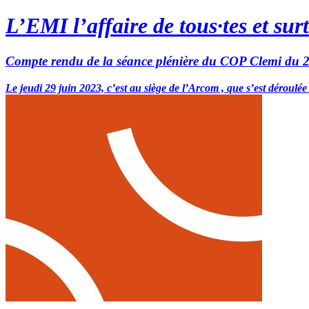
L’EMI l’affaire de tous·tes et sur
Compte rendu de la séance plénière du COP Clemi du 2
Le jeudi 29 juin 2023, c’est au siège de l’Arcom , que s’est déroul