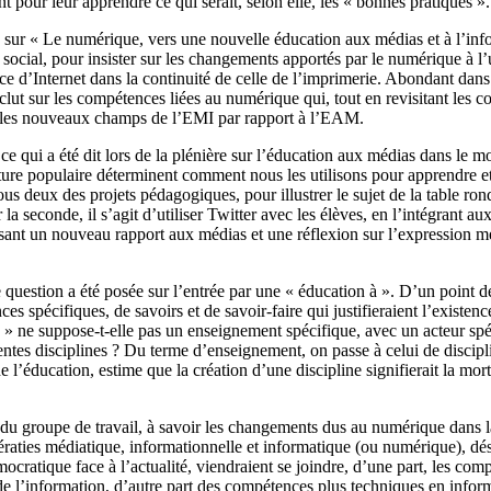
nt pour leur apprendre ce qui serait, selon elle, les « bonnes pratiques ».
, sur « Le numérique, vers une nouvelle éducation aux médias et à l’info
et social, pour insister sur les changements apportés par le numérique à 
ence d’Internet dans la continuité de celle de l’imprimerie. Abondant da
conclut sur les compétences liées au numérique qui, tout en revisitant les
t là les nouveaux champs de l’EMI par rapport à l’EAM.
ce qui a été dit lors de la plénière sur l’éducation aux médias dans le
ulture populaire déterminent comment nous les utilisons pour apprendre e
s deux des projets pédagogiques, pour illustrer le sujet de la table ronde
ur la seconde, il s’agit d’utiliser Twitter avec les élèves, en l’intégran
ant un nouveau rapport aux médias et une réflexion sur l’expression méd
uestion a été posée sur l’entrée par une « éducation à ». D’un point d
ces spécifiques, de savoirs et de savoir-faire qui justifieraient l’existe
à » ne suppose-t-elle pas un enseignement spécifique, avec un acteur sp
fférentes disciplines ? Du terme d’enseignement, on passe à celui de di
 l’éducation, estime que la création d’une discipline signifierait la mo
 groupe de travail, à savoir les changements dus au numérique dans la p
aties médiatique, informationnelle et informatique (ou numérique), désig
tique face à l’actualité, viendraient se joindre, d’une part, les compét
n de l’information, d’autre part des compétences plus techniques en infor