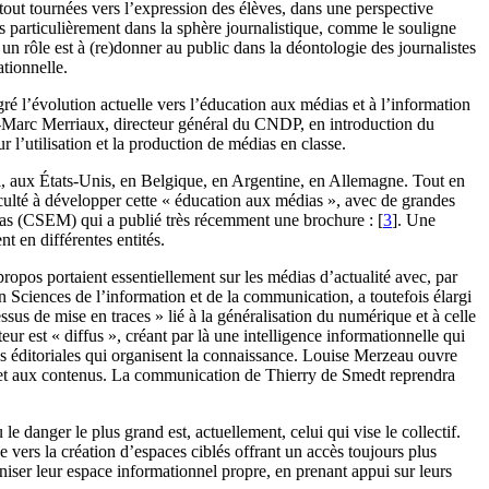
out tournées vers l’expression des élèves, dans une perspective
s particulièrement dans la sphère journalistique, comme le souligne
 un rôle est à (re)donner au public dans la déontologie des journalistes
tionnelle.
 l’évolution actuelle vers l’éducation aux médias et à l’information
ean-Marc Merriaux, directeur général du CNDP, en introduction du
 l’utilisation et la production de médias en classe.
l, aux États-Unis, en Belgique, en Argentine, en Allemagne. Tout en
ficulté à développer cette « éducation aux médias », avec de grandes
édias (CSEM) qui a publié très récemment une brochure :
[
3
]
. Une
t en différentes entités.
opos portaient essentiellement sur les médias d’actualité avec, par
Sciences de l’information et de la communication, a toutefois élargi
ssus de mise en traces » lié à la généralisation du numérique et à celle
ur est « diffus », créant par là une intelligence informationnelle qui
nes éditoriales qui organisent la connaissance. Louise Merzeau ouvre
rs et aux contenus. La communication de Thierry de Smedt reprendra
 danger le plus grand est, actuellement, celui qui vise le collectif.
vers la création d’espaces ciblés offrant un accès toujours plus
aniser leur espace informationnel propre, en prenant appui sur leurs