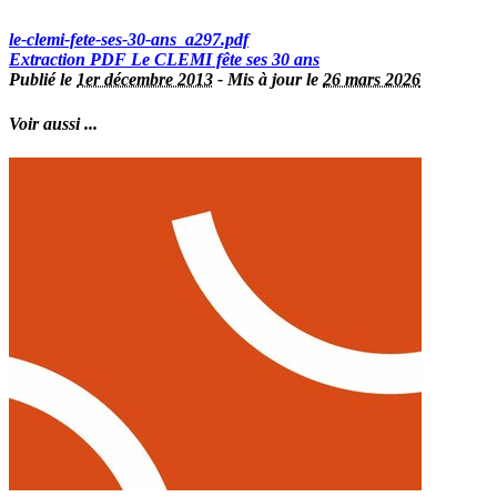
le-clemi-fete-ses-30-ans_a297.pdf
Extraction PDF
Le CLEMI fête ses 30 ans
Publié le
1er décembre 2013
-
Mis à jour le
26 mars 2026
Voir aussi ...