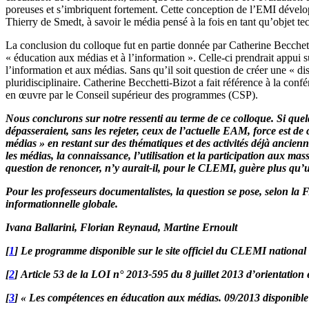
poreuses et s’imbriquent fortement. Cette conception de l’EMI dévelop
Thierry de Smedt, à savoir le média pensé à la fois en tant qu’objet te
La conclusion du colloque fut en partie donnée par Catherine Becchett
« éducation aux médias et à l’information ». Celle-ci prendrait appui
l’information et aux médias. Sans qu’il soit question de créer une « di
pluridisciplinaire. Catherine Becchetti-Bizot a fait référence à la co
en œuvre par le Conseil supérieur des programmes (CSP).
Nous conclurons sur notre ressenti au terme de ce colloque. Si quel
dépasseraient, sans les rejeter,
ceux de l’actuelle EAM, force est de 
médias » en restant sur des thématiques et des activités déjà ancienn
les médias, la connaissance, l’utilisation et la participation aux mas
question de renoncer, n’y aurait-il, pour le CLEMI, guère plus qu
Pour les professeurs documentalistes, la question se pose, selon la
informationnelle globale.
Ivana Ballarini, Florian Reynaud, Martine Ernoult
[
1
]
Le programme disponible sur le site officiel du CLEMI national
[
2
]
Article 53 de la LOI n° 2013-595 du 8 juillet 2013 d’orientation
[
3
]
« Les compétences en éducation aux médias. 09/2013 disponible