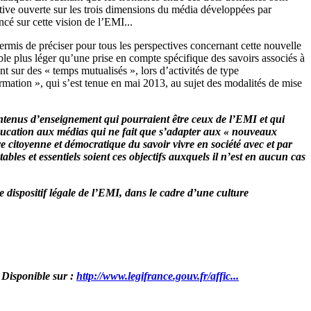
tive ouverte sur les trois dimensions du média développées par
cé sur cette vision de l’EMI...
rmis de préciser pour tous les perspectives concernant cette nouvelle
le plus léger qu’une prise en compte spécifique des savoirs associés à
t sur des « temps mutualisés », lors d’activités de type
ormation », qui s’est tenue en mai 2013, au sujet des modalités de mise
ontenus d’enseignement qui pourraient être ceux de l’EMI et qui
’éducation aux médias qui ne fait que s’adapter aux « nouveaux
ve citoyenne et démocratique du savoir vivre en société avec et par
ables et essentiels soient ces objectifs auxquels il n’est en aucun cas
dispositif légale de l’EMI, dans le cadre d’une culture
 Disponible sur :
http://www.legifrance.gouv.fr/affic...