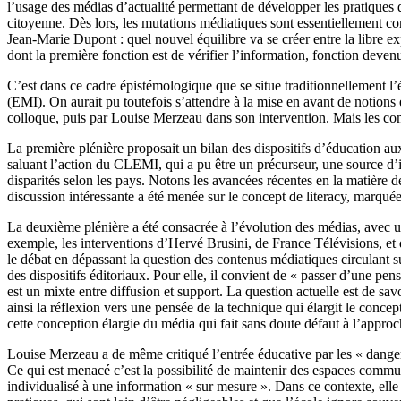
l’usage des médias d’actualité permettant de développer les pratiques
citoyenne. Dès lors, les mutations médiatiques sont essentiellement co
Jean-Marie Dupont : quel nouvel équilibre va se créer entre la libre exp
dont la première fonction est de vérifier l’information, fonction deve
C’est dans ce cadre épistémologique que se situe traditionnellement l
(EMI). On aurait pu toutefois s’attendre à la mise en avant de notion
colloque, puis par Louise Merzeau dans son intervention. Mais les comm
La première plénière proposait un bilan des dispositifs d’éducation 
saluant l’action du CLEMI, qui a pu être un précurseur, une source d’in
disparités selon les pays. Notons les avancées récentes en la matière 
discussion intéressante a été menée sur le concept de literacy, marquée
La deuxième plénière a été consacrée à l’évolution des médias, avec u
exemple, les interventions d’Hervé Brusini, de France Télévisions, et
le débat en dépassant la question des contenus médiatiques circulant su
des dispositifs éditoriaux. Pour elle, il convient de « passer d’une pe
est un mixte entre diffusion et support. La question actuelle est de s
ainsi la réflexion vers une pensée de la technique qui élargit le con
cette conception élargie du média qui fait sans doute défaut à l’appro
Louise Merzeau a de même critiqué l’entrée éducative par les « dangers 
Ce qui est menacé c’est la possibilité de maintenir des espaces commun
individualisé à une information « sur mesure ». Dans ce contexte, elle 