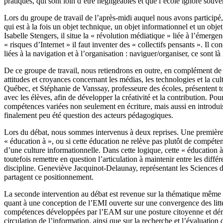
pratiques, qui sont loin d’être négligeables et que l’école ignore souve
Lors du groupe de travail de l’après-midi auquel nous avons participé
qui est à la fois un objet technique, un objet informationnel et un obj
Isabelle Stengers, il situe la « révolution médiatique » liée à l’émerg
« risques d’Internet » il faut inventer des « collectifs pensants ». Il 
liées à la navigation et à l’organisation : naviguer/organiser, ce son
De ce groupe de travail, nous retiendrons en outre, en complément de 
attitudes et croyances concernant les médias, les technologies et la c
Québec, et Stéphanie de Vanssay, professeure des écoles, présentent tou
avec les élèves, afin de développer la créativité et la contribution. Po
compétences variées non seulement en écriture, mais aussi en introduis
finalement peu été question des acteurs pédagogiques.
Lors du débat, nous sommes intervenus à deux reprises. Une première q
« éducation à », ou si cette éducation ne relève pas plutôt de compéten
d’une culture informationnelle. Dans cette logique, cette « éducation 
toutefois remettre en question l’articulation à maintenir entre les di
discipline. Geneviève Jacquinot-Delaunay, représentant les Sciences de
partagent ce positionnement.
La seconde intervention au débat est revenue sur la thématique même du
quant à une conception de l’EMI ouverte sur une convergence des littér
compétences développées par l’EAM sur une posture citoyenne et démocra
circulation de l’information, ainsi que sur la recherche et l’évaluatio