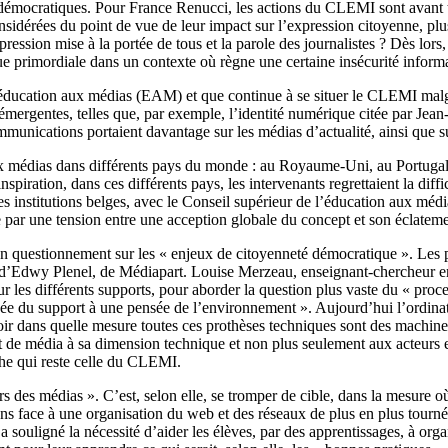
 démocratiques. Pour France Renucci, les actions du CLEMI sont avant t
nsidérées du point de vue de leur impact sur l’expression citoyenne, plu
ression mise à la portée de tous et la parole des journalistes ? Dès lors,
nue primordiale dans un contexte où règne une certaine insécurité informa
’éducation aux médias (EAM) et que continue à se situer le CLEMI malgré
s émergentes, telles que, par exemple, l’identité numérique citée par J
unications portaient davantage sur les médias d’actualité, ainsi que sur
aux médias dans différents pays du monde : au Royaume-Uni, au Portuga
spiration, dans ces différents pays, les intervenants regrettaient la dif
des institutions belges, avec le Conseil supérieur de l’éducation aux m
 par une tension entre une acception globale du concept et son éclatemen
n questionnement sur les « enjeux de citoyenneté démocratique ». Les pr
 d’Edwy Plenel, de Médiapart. Louise Merzeau, enseignant-chercheur en 
r les différents supports, pour aborder la question plus vaste du « proce
nsée du support à une pensée de l’environnement ». Aujourd’hui l’ordinate
avoir dans quelle mesure toutes ces prothèses techniques sont des machi
cept de média à sa dimension technique et non plus seulement aux acteu
che qui reste celle du CLEMI.
des médias ». C’est, selon elle, se tromper de cible, dans la mesure où le
s face à une organisation du web et des réseaux de plus en plus tournée 
a souligné la nécessité d’aider les élèves, par des apprentissages, à org