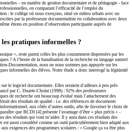
ssionnelles – en matière de gestion documentaire et de pédagogie - face
ofessionnelles, en comparant l’efficacité de l’emploi du
ion : le collège où nous exerçons, situé en milieu urbain avec un
escrites par la professeure documentaliste en collaboration avec deux
-même étions en position d’observation participante auprès de
t les pratiques informelles ?
assique », reste parmi celles les plus couramment dispensées par les
ques ? A l’heure de la banalisation de la recherche en langage naturel
rmation-Documentation, nous ne nous sommes pas appuyée sur les
ques informelles des élèves. Notre étude a donc interrogé la légitimité
ur le logiciel documentaire. Elles seraient d’ailleurs à peu près
vancé par C. Duarte-Cholat (1998) : 92% des professeures
atiques de recherche ont beaucoup évolué mais l’attachement des
irait des résultats de qualité - i.e. des références de documents
nformationnel, aux côtés d’autres outils, afin de favoriser le choix de
araître que BCDI [4] présente l’avantage d’être « plus précis » -
des résultats qui vont m’aider. Il y aura dans ces résultats des
ire est aussi considéré comme un outil particulièrement bien adapté aux
e aux exigences des programmes scolaires : « Google ça va être plus