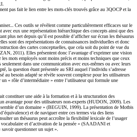
I.
ment pas fait le lien entre les mots-clés trouvés grâce au 3QOCP et la
niser... Ces outils se révèlent comme particulièrement efficaces sur le
gent avec eux une représentation hiérarchique des concepts ainsi que des
us net depuis qu’il est possible d’afficher sur écran les thésaurus
elles sont des représentations de connaissances individuelles et donc
struction des cartes conceptuelles, que cela soit du point de vue du
(BUZAN, 2011). Elles présentent donc l’avantage d’exprimer une vision
car les mots employés sont moins précis et moins techniques que ceux
nt pas seulement dans une communication avec eux-mêmes ou avec leurs
té, la question étant présentée au SRI auquel l’individu s’adresse
sé au besoin adapté se révèle souvent complexe pour les utilisateurs
 rôle d’intermédiaire » entre l’utilisateur qui formule une
ait constituer une aide à la formation et à la structuration des
te un avantage pour des utilisateurs non-experts (HUDON, 2009). Les
 d’ensemble d’un domaine » (BEGUIN, 1999). La présentation de Motbis
d’équivalence) et de naviguer entre ces termes via des liens
ter un thésaurus peut accroître la flexibilité lexicale de l’usager
vocabulaire et d’activation de la pensée » (SAADANI et
avoir questionner un sujet ».