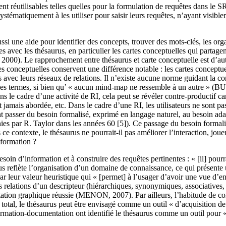
nt réutilisables telles quelles pour la formulation de requêtes dans le SR
stématiquement à les utiliser pour saisir leurs requêtes, n’ayant visible
si une aide pour identifier des concepts, trouver des mots-clés, les orga
ces avec les thésaurus, en particulier les cartes conceptuelles qui parta
 rapprochement entre thésaurus et carte conceptuelle est d’autant pl
es conceptuelles conservent une différence notable : les cartes conceptu
avec leurs réseaux de relations. Il n’existe aucune norme guidant la con
tre les termes, si bien qu’ « aucun mind-map ne ressemble à un autre » 
s le cadre d’une activité de RI, cela peut se révéler contre-productif 
st jamais abordée, etc. Dans le cadre d’une RI, les utilisateurs ne so
t passer du besoin formalisé, exprimé en langage naturel, au besoin adap
ies par R. Taylor dans les années 60 [5]). Ce passage du besoin formali
 le thésaurus ne pourrait-il pas améliorer l’interaction, jouer un «
nformation ?
besoin d’information et à construire des requêtes pertinentes : « [il] pourr
us reflète l’organisation d’un domaine de connaissance, ce qui présen
 par leur valeur heuristique qui « [permet] à l’usager d’avoir une vue
relations d’un descripteur (hiérarchiques, synonymiques, associatives, 
ion graphique réussie (MENON, 2007). Par ailleurs, l’habitude de consul
le thésaurus peut être envisagé comme un outil « d’acquisition de 
ion-documentation ont identifié le thésaurus comme un outil pour « s