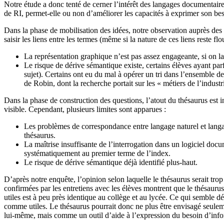
Notre étude a donc tenté de cerner l’intérêt des langages documentaire
de RI, permet-elle ou non d’améliorer les capacités à exprimer son bes
Dans la phase de mobilisation des idées, notre observation auprès des
saisir les liens entre les termes (même si la nature de ces liens reste
La représentation graphique n’est pas assez engageante, si on la 
Le risque de dérive sémantique existe, certains élèves ayant parf
sujet). Certains ont eu du mal à opérer un tri dans l’ensemble de
de Robin, dont la recherche portait sur les « métiers de l’indust
Dans la phase de construction des questions, l’atout du thésaurus est in
visible. Cependant, plusieurs limites sont apparues :
Les problèmes de correspondance entre langage naturel et langa
thésaurus.
La maîtrise insuffisante de l’interrogation dans un logiciel docum
systématiquement au premier terme de l’index.
Le risque de dérive sémantique déjà identifié plus-haut.
D’après notre enquête, l’opinion selon laquelle le thésaurus serait tro
confirmées par les entretiens avec les élèves montrent que le thésaurus
utiles est à peu près identique au collège et au lycée. Ce qui semble dé
comme utiles. Le thésaurus pourrait donc ne plus être envisagé seulem
lui-même, mais comme un outil d’aide à l’expression du besoin d’inform