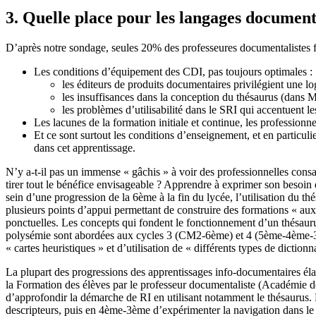
3. Quelle place pour les langages document
D’après notre sondage, seules 20% des professeures documentalistes for
Les conditions d’équipement des CDI, pas toujours optimales :
les éditeurs de produits documentaires privilégient une l
les insuffisances dans la conception du thésaurus (dans M
les problèmes d’utilisabilité dans le SRI qui accentuent le
Les lacunes de la formation initiale et continue, les professionn
Et ce sont surtout les conditions d’enseignement, et en particu
dans cet apprentissage.
N’y a-t-il pas un immense « gâchis » à voir des professionnelles consa
tirer tout le bénéfice envisageable ? Apprendre à exprimer son besoin d
sein d’une progression de la 6ème à la fin du lycée, l’utilisation du thés
plusieurs points d’appui permettant de construire des formations « au
ponctuelles. Les concepts qui fondent le fonctionnement d’un thésaur
polysémie sont abordées aux cycles 3 (CM2-6ème) et 4 (5ème-4ème-3ème
« cartes heuristiques » et d’utilisation de « différents types de diction
La plupart des progressions des apprentissages info-documentaires éla
la Formation des élèves par le professeur documentaliste (Académie de 
d’approfondir la démarche de RI en utilisant notamment le thésaurus.
descripteurs, puis en 4ème-3ème d’expérimenter la navigation dans le t