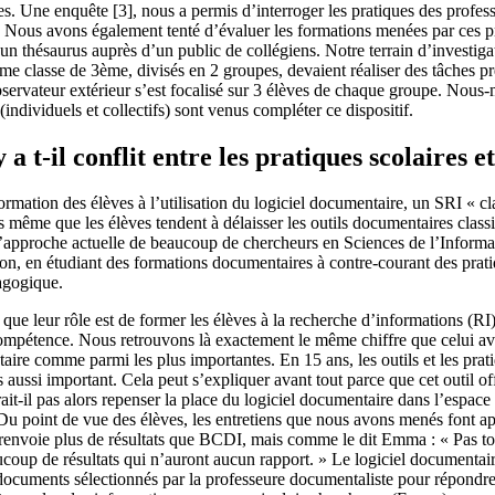
ves. Une enquête [3], nous a permis d’interroger les pratiques des profe
n. Nous avons également tenté d’évaluer les formations menées par ces pr
n thésaurus auprès d’un public de collégiens. Notre terrain d’investigat
me classe de 3ème, divisés en 2 groupes, devaient réaliser des tâches pr
bservateur extérieur s’est focalisé sur 3 élèves de chaque groupe. Nous
(individuels et collectifs) sont venus compléter ce dispositif.
a t-il conflit entre les pratiques scolaires e
rmation des élèves à l’utilisation du logiciel documentaire, un SRI « cl
 même que les élèves tendent à délaisser les outils documentaires classi
à l’approche actuelle de beaucoup de chercheurs en Sciences de l’Info
ion, en étudiant des formations documentaires à contre-courant des prati
dagogique.
 leur rôle est de former les élèves à la recherche d’informations (RI) s
compétence. Nous retrouvons là exactement le même chiffre que celui a
ntaire comme parmi les plus importantes. En 15 ans, les outils et les pr
ussi important. Cela peut s’expliquer avant tout parce que cet outil offr
-il pas alors repenser la place du logiciel documentaire dans l’espace i
 point de vue des élèves, les entretiens que nous avons menés font app
renvoie plus de résultats que BCDI, mais comme le dit Emma : « Pas tous 
aucoup de résultats qui n’auront aucun rapport. » Le logiciel documenta
e documents sélectionnés par la professeure documentaliste pour répondr