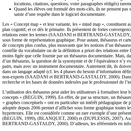
locutions, citations, questions, voire paragraphes rédigés) rareme
Quand les élèves ont formulé des mots-clés, ils ne pensent pas sy
saisie d’une requête dans le logiciel documentaire.
Les « Concept map » et leur variante, les « mind map », constituent aus
plan cognitif, et ce dès le primaire. Ils présentent de fortes convergen
relations entre les termes (SAADANI et BERTRAND-GASTALDY, 2000). Le
sous forme de représentation graphique. Pour autant, thésaurus et cart
de concepts plus confus, plus mouvants que les notions d’un thésaurus 
contrôle du vocabulaire ou de la définition a priori des relations en
moins figée que celle fournie par un thésaurus documentaire. Mais, dan
d’un thésaurus, la question de la synonymie et de l’équivalence n’y e
pairs, mais avec un instrument documentaire. Autrement dit, ils doiven
dans un langage adapté (cf. les 4 phases du besoin d’information défin
non-experts (SAADANI et BERTRAND-GASTALDY, 2000). Dans ce contexte,
recherche et les bases de données indexées par le professionnel de l’i
L’utilisation des thésaurus peut aider les utilisateurs à formaliser leur 
concepts » (BEGUIN, 1999). En effet, de par sa structure, un thésaur
« graphes conceptuels » ont en particulier un intérêt pédagogique de
adoptée depuis 2006 permet d’afficher sous forme graphique toutes les 
hypertextes. Elle est considérée comme un rare exemple d’une présentat
(BEGUIN, 1999), (BLANQUET, 2000) et (DUPLESSIS, 2007). Au total, 
BERTRAND-GASTALDY, 2000). D’ailleurs, les référentiels en informat