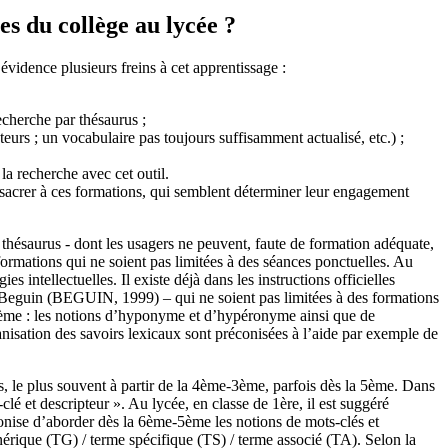
s du collège au lycée ?
vidence plusieurs freins à cet apprentissage :
echerche par thésaurus ;
urs ; un vocabulaire pas toujours suffisamment actualisé, etc.) ;
la recherche avec cet outil.
nsacrer à ces formations, qui semblent déterminer leur engagement
 thésaurus - dont les usagers ne peuvent, faute de formation adéquate,
formations qui ne soient pas limitées à des séances ponctuelles. Au
s intellectuelles. Il existe déjà dans les instructions officielles
A. Beguin (BEGUIN, 1999) – qui ne soient pas limitées à des formations
 6ème : les notions d’hyponyme et d’hypéronyme ainsi que de
isation des savoirs lexicaux sont préconisées à l’aide par exemple de
s, le plus souvent à partir de la 4ème-3ème, parfois dès la 5ème. Dans
é et descripteur ». Au lycée, en classe de 1ère, il est suggéré
nise d’aborder dès la 6ème-5ème les notions de mots-clés et
nérique (TG) / terme spécifique (TS) / terme associé (TA). Selon la