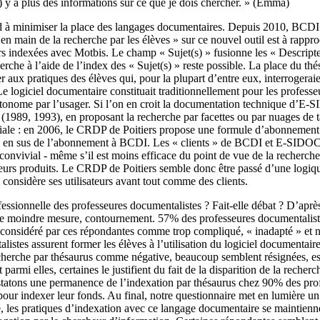
.) y a plus des informations sur ce que je dois chercher. » (Emma)
end à minimiser la place des langages documentaires. Depuis 2010, BCD
en main de la recherche par les élèves » sur ce nouvel outil est à rappr
rs indexées avec Motbis. Le champ « Sujet(s) » fusionne les « Descripteu
herche à l’aide de l’index des « Sujet(s) » reste possible. La place du t
 pratiques des élèves qui, pour la plupart d’entre eux, interrogeraien
ciel documentaire constituait traditionnellement pour les professeure
tonome par l’usager. Si l’on en croit la documentation technique d’E-S
 (1989, 1993), en proposant la recherche par facettes ou par nuages de 
rciale : en 2006, le CRDP de Poitiers propose une formule d’abonnement 
s en sus de l’abonnement à BCDI. Les « clients » de BCDI et E-SIDOC,
nvivial - même s’il est moins efficace du point de vue de la recherche d
urs produits. Le CRDP de Poitiers semble donc être passé d’une logique
considère ses utilisateurs avant tout comme des clients.
essionnelle des professeures documentalistes ? Fait-elle débat ? D’après l
s une moindre mesure, contournement. 57% des professeures documentalist
 considéré par ces répondantes comme trop compliqué, « inadapté » et 
istes assurent former les élèves à l’utilisation du logiciel documentaire,
recherche par thésaurus comme négative, beaucoup semblent résignées, est
i elles, certaines le justifient du fait de la disparition de la recherche
nstatons une permanence de l’indexation par thésaurus chez 90% des pro
ur indexer leur fonds. Au final, notre questionnaire met en lumière un p
 les pratiques d’indexation avec ce langage documentaire se maintiennen