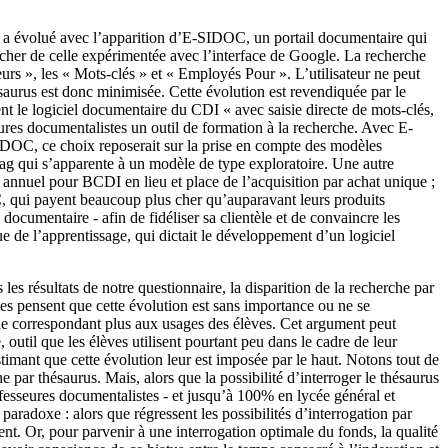
I a évolué avec l’apparition d’E-SIDOC, un portail documentaire qui
ocher de celle expérimentée avec l’interface de Google. La recherche
rs », les « Mots-clés » et « Employés Pour ». L’utilisateur ne peut
hésaurus est donc minimisée. Cette évolution est revendiquée par le
t le logiciel documentaire du CDI « avec saisie directe de mots-clés,
s documentalistes un outil de formation à la recherche. Avec E-
IDOC, ce choix reposerait sur la prise en compte des modèles
tag qui s’apparente à un modèle de type exploratoire. Une autre
annuel pour BCDI en lieu et place de l’acquisition par achat unique ;
 qui payent beaucoup plus cher qu’auparavant leurs produits
ocumentaire - afin de fidéliser sa clientèle et de convaincre les
 de l’apprentissage, qui dictait le développement d’un logiciel
es résultats de notre questionnaire, la disparition de la recherche par
es pensent que cette évolution est sans importance ou ne se
ne correspondant plus aux usages des élèves. Cet argument peut
 outil que les élèves utilisent pourtant peu dans le cadre de leur
imant que cette évolution leur est imposée par le haut. Notons tout de
 par thésaurus. Mais, alors que la possibilité d’interroger le thésaurus
fesseures documentalistes - et jusqu’à 100% en lycée général et
aradoxe : alors que régressent les possibilités d’interrogation par
t. Or, pour parvenir à une interrogation optimale du fonds, la qualité