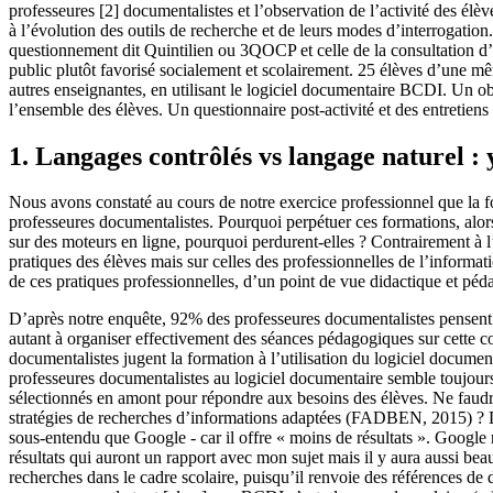
professeures [2] documentalistes et l’observation de l’activité des élè
à l’évolution des outils de recherche et de leurs modes d’interrogatio
questionnement dit Quintilien ou 3QOCP et celle de la consultation d’u
public plutôt favorisé socialement et scolairement. 25 élèves d’une mê
autres enseignantes, en utilisant le logiciel documentaire BCDI. Un o
l’ensemble des élèves. Un questionnaire post-activité et des entretiens 
1. Langages contrôlés vs langage naturel : y 
Nous avons constaté au cours de notre exercice professionnel que la fo
professeures documentalistes. Pourquoi perpétuer ces formations, alors
sur des moteurs en ligne, pourquoi perdurent-elles ? Contrairement 
pratiques des élèves mais sur celles des professionnelles de l’informat
de ces pratiques professionnelles, d’un point de vue didactique et pé
D’après notre enquête, 92% des professeures documentalistes pensent que
autant à organiser effectivement des séances pédagogiques sur cette 
documentalistes jugent la formation à l’utilisation du logiciel docume
professeures documentalistes au logiciel documentaire semble toujours a
sélectionnés en amont pour répondre aux besoins des élèves. Ne faudrait
stratégies de recherches d’informations adaptées (FADBEN, 2015) ? Du
sous-entendu que Google - car il offre « moins de résultats ». Google 
résultats qui auront un rapport avec mon sujet mais il y aura aussi be
recherches dans le cadre scolaire, puisqu’il renvoie des références d