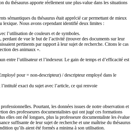
on du thésaurus apporte réellement une plus-value dans les situations
ents sémantiques du thésaurus était apprécié car permettant de mieux
 du lexique. Nous avons cependant identifié deux limites :
ec l’utilisation de couleurs et de symboles.
, perdant de vue le but de l’activité (trouver des documents sur leur
ssaient pertinents par rapport à leur sujet de recherche. Citons le cas
otection des animaux ».
 entre l’utilisateur et l’indexeur. Le gain de temps et d’efficacité est
(Employé pour = non-descripteur) / descripteur employé dans le
’intitulé exact du sujet avec l’article, ce qui renvoie
 professionnelles. Pourtant, les données issues de notre observation et
portion des professeures documentalistes qui ont jugé ces formations
us elles ont été́ longues, plus la professeure documentaliste les évalue
nce suffisante de leur sujet de recherche et une maîtrise du thésaurus
ition qu’ils aient été formés a minima à son utilisation.