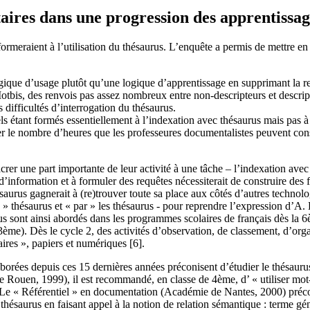
aires dans une progression des apprentissage
meraient à l’utilisation du thésaurus. L’enquête a permis de mettre en é
ogique d’usage plutôt qu’une logique d’apprentissage en supprimant la r
otbis, des renvois pas assez nombreux entre non-descripteurs et descripte
s difficultés d’interrogation du thésaurus.
els étant formés essentiellement à l’indexation avec thésaurus mais pas à 
lier le nombre d’heures que les professeures documentalistes peuvent co
crer une part importante de leur activité à une tâche – l’indexation avec
’information et à formuler des requêtes nécessiterait de construire des 
aurus gagnerait à (re)trouver toute sa place aux côtés d’autres technologie
x » thésaurus et « par » les thésaurus - pour reprendre l’expression d’
us sont ainsi abordés dans les programmes scolaires de français dès la
). Dès le cycle 2, des activités d’observation, de classement, d’organ
naires », papiers et numériques [6].
borées depuis ces 15 dernières années préconisent d’étudier le thésauru
Rouen, 1999), il est recommandé, en classe de 4ème, d’ « utiliser mot-cl
 Le « Référentiel » en documentation (Académie de Nantes, 2000) préco
hésaurus en faisant appel à la notion de relation sémantique : terme gé