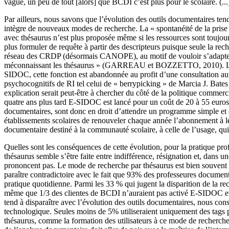
vague, un peu de tout [alors] que BCDI c’est plus pour le scolaire. (..
Par ailleurs, nous savons que l’évolution des outils documentaires t
intègre de nouveaux modes de recherche. La « spontanéité de la prise 
avec thésaurus n’est plus proposée même si les ressources sont toujou
plus formuler de requête à partir des descripteurs puisque seule la rec
réseau des CRDP (désormais CANOPE), au motif de vouloir s’adapter aux
méconnaissant les thésaurus » (GARREAU et BOZZETTO, 2010). Le logi
SIDOC, cette fonction est abandonnée au profit d’une consultation au
psychocognitifs de RI tel celui de « berrypicking » de Marcia J. Bates
explication serait peut-être à chercher du côté de la politique comme
quatre ans plus tard E-SIDOC est lancé pour un coût de 20 à 55 euro
documentaires, sont donc en droit d’attendre un programme simple et co
établissements scolaires de renouveler chaque année l’abonnement à le
documentaire destiné à la communauté scolaire, à celle de l’usage, qui 
Quelles sont les conséquences de cette évolution, pour la pratique prof
thésaurus semble s’être faite entre indifférence, résignation et, dan
prononcent pas. Le mode de recherche par thésaurus est bien souvent
paraître contradictoire avec le fait que 93% des professeures documental
pratique quotidienne. Parmi les 33 % qui jugent la disparition de la 
même que 1/3 des clientes de BCDI n’auraient pas activé E-SIDOC et parm
tend à disparaître avec l’évolution des outils documentaires, nous co
technologique. Seules moins de 5% utiliseraient uniquement des tags po
thésaurus, comme la formation des utilisateurs à ce mode de recherche,