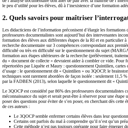
de l’analyse documentaire doit aller de pair avec la maîtrise de l’inte
le peu d’utilité pour les élèves, dû à l’inexistence d’une formation ad
2. Quels savoirs pour maîtriser l’interroga
Les didacticiens de l’information préconisent d’élargir les formati
professeures documentalistes sont aujourd’hui des intervenantes inc
formation des élèves aux différentes étapes de la RI et en particulie
recherche documentaire sur 3 compétences correspondant aux premières 
difficulté ou très en difficulté sur le questionnement du sujet (MA
formation aux étapes ultérieures de la recherche (prélèvement, traitem
du « document de collecte » devraient aider à combler ce vide. Pour for
répertoriées par Liquète et Maury : questionnement Quintilien, cartes c
d’usage : le questionnement dit « Quintilien » ou 3QOCP, le brainstor
techniques sont rarement abordées de façon isolée : seulement 11,5 % 
par la FADBEN (2013), selon laquelle le questionnement dit « Quintilien 
Le 3QOCP est considéré par 86% des professeures documentalistes comm
méconnaissance du sujet et serait peut-être à réserver pour une étape
poser des questions pour éviter de s’en poser, en cherchant dès cett
de ces auteurs :
Le 3QOCP semble enfermer certains élèves dans leur questionnem
Certains ont parfois du mal à comprendre qu’il n’est qu’un préal
Cette méthode n’est pas toujours opérante pour faire émerger des