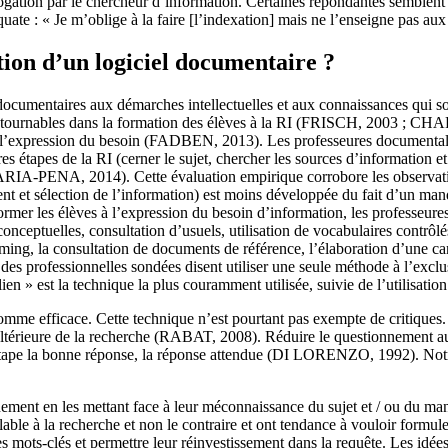
rrogation par le chercheur d’information. Certaines répondantes semblent
équate : « Je m’oblige à la faire [l’indexation] mais ne l’enseigne pas a
tion d’un logiciel documentaire ?
ons documentaires aux démarches intellectuelles et aux connaissances
ontournables dans la formation des élèves à la RI (FRISCH, 2003 ; CH
r à l’expression du besoin (FADBEN, 2013). Les professeures documentali
étapes de la RI (cerner le sujet, chercher les sources d’information et
RGARIA-PENA, 2014). Cette évaluation empirique corrobore les observat
ent et sélection de l’information) est moins développée du fait d’un ma
mer les élèves à l’expression du besoin d’information, les professeures 
onceptuelles, consultation d’usuels, utilisation de vocabulaires contrôlé
ming, la consultation de documents de référence, l’élaboration d’une ca
des professionnelles sondées disent utiliser une seule méthode à l’exclu
» est la technique la plus couramment utilisée, suivie de l’utilisation d
e efficace. Cette technique n’est pourtant pas exempte de critiques. C
 ultérieure de la recherche (RABAT, 2008). Réduire le questionnement a
e étape la bonne réponse, la réponse attendue (DI LORENZO, 1992). Notr
ent en les mettant face à leur méconnaissance du sujet et / ou du manq
able à la recherche et non le contraire et ont tendance à vouloir formule
 mots-clés et permettre leur réinvestissement dans la requête. Les idées