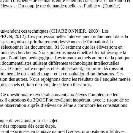
 avoir conscience de ce hiatus entre le temps consacré à l’indexation et
ux élèves… Du coup je me demande quelle est l’utilité ». (Danièle)
 qui sous-tendent ces techniques (CHARBONNIER, 2003). Les
APRON, 2012). Ces professionnelles interviennent notamment dans la
stes organisent prioritairement des séances de formation à la
 sélectionner les documents), 81 % estimant que les élèves sont en
ions des chercheurs. Nous pouvons aussi émettre l’hypothèse que la
nque d’outillage pédagogique. Les travaux actuels autour de la pratique
documentalistes utilisent différentes technologies intellectuelles
s… D’après notre enquête, elles utiliseraient, par ordre décroissant
rte mentale ou « mind map » et la consultation d’un thésaurus. Ces
sion des autres. Nous rejoignons donc les résultats de l’enquête menée
es usuels et, loin derrière, de celle du thésaurus.
e questionnaire révélerait souvent aux élèves l’ampleur de leur
ux 6 questions du 3QOCP se révélerait inopérant, avec le risque de se
e observation auprès d’élèves de 3ème a corroboré les constatations
ue de vocabulaire sur le sujet.
r des réponses dès cette étape.
 sont exprimées en langage naturel (verbes, propositions infinitives,