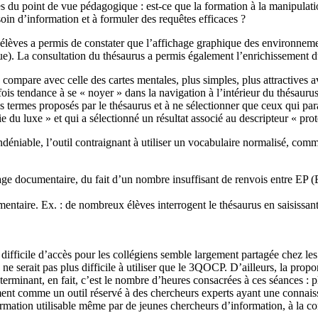
s du point de vue pédagogique : est-ce que la formation à la manipulati
oin d’information et à formuler des requêtes efficaces ?
 élèves a permis de constater que l’affichage graphique des environnem
 floue). La consultation du thésaurus a permis également l’enrichissement
compare avec celle des cartes mentales, plus simples, plus attractives av
ois tendance à se « noyer » dans la navigation à l’intérieur du thésaurus
s termes proposés par le thésaurus et à ne sélectionner que ceux qui parai
rie du luxe » et qui a sélectionné un résultat associé au descripteur « pr
déniable, l’outil contraignant à utiliser un vocabulaire normalisé, commun
ge documentaire, du fait d’un nombre insuffisant de renvois entre EP 
entaire. Ex. : de nombreux élèves interrogent le thésaurus en saisissant l
p difficile d’accès pour les collégiens semble largement partagée chez les
 ne serait pas plus difficile à utiliser que le 3QOCP. D’ailleurs, la pro
terminant, en fait, c’est le nombre d’heures consacrées à ces séances : pl
ent comme un outil réservé à des chercheurs experts ayant une connaissa
ation utilisable même par de jeunes chercheurs d’information, à la cond