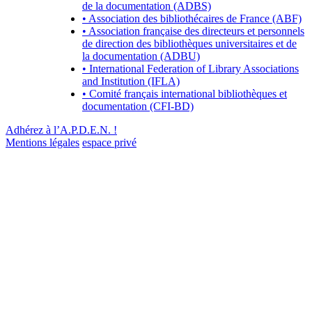
de la documentation (ADBS)
• Association des bibliothécaires de France (ABF)
• Association française des directeurs et personnels
de direction des bibliothèques universitaires et de
la documentation (ADBU)
• International Federation of Library Associations
and Institution (IFLA)
• Comité français international bibliothèques et
documentation (CFI-BD)
Adhérez à l’A.P.D.E.N. !
Mentions légales
espace privé