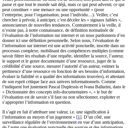
passe et que tout le monde sait déjà, mais ce qui peut advenir, ce qui
peut constituer « une menace ou une opportunité » (pour
l’entreprise, pour l’organisation, pour l’individu…). Veiller, c’est
chercher à prévoir, à anticiper, c’est déceler les « signaux faibles »,
annonciateurs de nouvelles tendances. Contrairement à la veille, il
n’existe pas, à notre connaissance, de définition normalisée de
l’évaluation de l’information sur internet et on nous pardonnera d’en
donner ici une définition personnelle. Selon nous, l’évaluation de
l’information sur internet est une activité ponctuelle, inscrite dans un
processus complexe, mobilisant des compétences multiples (comme
savoir filtrer les résultats d’une requête, identifier la source, l’auteur,
le support et le genre documentaire d’une ressource, juger de la
crédibilité d’une source, mesurer l’autorité d’un auteur, estimer la
pertinence d’une ressource en fonction de ses besoins d’information,
évaluer la fiabilité et a qualité des informations trouvées), et attestant
de son esprit critique face aux univers informationnels. Comme
l’indiquent fort justement Pascal Duplessis et Ivana Ballarini, dans le
« Dictionnaire des concepts info-documentaires », « le but de
l’évaluation est de savoir s’il faut ou non sélectionner, exploiter et
s’approprier l’information en question.
Il s’agit en fait d’attribuer une valeur, i.e. une signification à
l’information au moyen d’un jugement »
[
1
]
. D’un côté, une
surveillance régulière de l’environnement en vue d’une anticipation,
de l’autre une évaluation ponctuelle des sources et des informations