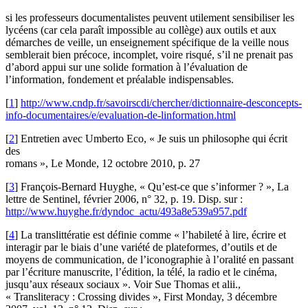
si les professeurs documentalistes peuvent utilement sensibiliser les
lycéens (car cela paraît impossible au collège) aux outils et aux
démarches de veille, un enseignement spécifique de la veille nous
semblerait bien précoce, incomplet, voire risqué, s’il ne prenait pas
d’abord appui sur une solide formation à l’évaluation de
l’information, fondement et préalable indispensables.
[
1
]
http://www.cndp.fr/savoirscdi/chercher/dictionnaire-desconcepts-
info-documentaires/e/evaluation-de-linformation.html
[
2
]
Entretien avec Umberto Eco, « Je suis un philosophe qui écrit
des
romans », Le Monde, 12 octobre 2010, p. 27
[
3
]
François-Bernard Huyghe, « Qu’est-ce que s’informer ? », La
lettre de Sentinel, février 2006, n° 32, p. 19. Disp. sur :
http://www.huyghe.fr/dyndoc_actu/493a8e539a957.pdf
[
4
]
La translittératie est définie comme « l’habileté à lire, écrire et
interagir par le biais d’une variété de plateformes, d’outils et de
moyens de communication, de l’iconographie à l’oralité en passant
par l’écriture manuscrite, l’édition, la télé, la radio et le cinéma,
jusqu’aux réseaux sociaux ». Voir Sue Thomas et alii.,
« Transliteracy : Crossing divides », First Monday, 3 décembre