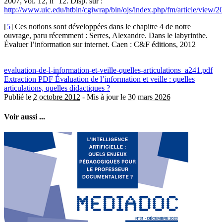
2007, vol. 12, n° 12. Disp. sur :
http://www.uic.edu/htbin/cgiwrap/bin/ojs/index.php/fm/article/view/
[
5
]
Ces notions sont développées dans le chapitre 4 de notre
ouvrage, paru récemment : Serres, Alexandre. Dans le labyrinthe.
Évaluer l’information sur internet. Caen : C&F éditions, 2012
evaluation-de-l-information-et-veille-quelles-articulations_a241.pdf
Extraction PDF
Évaluation de l’information et veille : quelles
articulations, quelles didactiques ?
Publié le
2 octobre 2012
-
Mis à jour le
30 mars 2026
Voir aussi ...