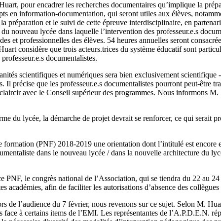
M. Huart, pour encadrer les recherches documentaires qu’implique la prép
pts en information-documentation, qui seront utiles aux élèves, notamme
préparation et le suivi de cette épreuve interdisciplinaire, en partenaria
e du nouveau lycée dans laquelle l’intervention des professeur.e.s doc
des et professionnelles des élèves. 54 heures annuelles seront consacrée
rt considère que trois acteurs.trices du système éducatif sont particuli
s professeur.e.s documentalistes.
és scientifiques et numériques sera bien exclusivement scientifique - 
es. Il précise que les professeur.e.s documentalistes pourront peut-être t
t à éclaircir avec le Conseil supérieur des programmes. Nous informons M
orme du lycée, la démarche de projet devrait se renforcer, ce qui serait p
e formation (PNF) 2018-2019 une orientation dont l’intitulé est encore e
cumentaliste dans le nouveau lycée / dans la nouvelle architecture du l
ce PNF, le congrès national de l’Association, qui se tiendra du 22 au 2
ntes académies, afin de faciliter les autorisations d’absence des collègues
ors de l’audience du 7 février, nous revenons sur ce sujet. Selon M. Huar
.s face à certains items de l’EMI. Les représentantes de l’A.P.D.E.N. r