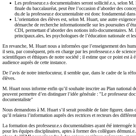
Les professeur.e.s documentalistes seront sollicité.e.s, selon 
finale du baccalauréat, peut être l’occasion d’aborder des conce
du.de la professeur.e documentaliste est donc fondamental dans la 
L’orientation des élèves est, selon M. Huart, une autre exigenc
démarche de recherche informationnelle sur les poursuites d’étu
CDI, permettant d’aborder des notions info-documentaires. M. Hua
principaux.ales, les psychologues de l’éducation nationale et le
En revanche, M. Huart nous a informées que l’enseignement des humanit
il sera, par conséquent, pris en charge par les professeur.e.s de scienc
scientifiques et éthiques de notre société ; il estime que ce point es
audience auprès de cette instance.
De l’avis de notre interlocuteur, il semble que, dans le cadre de la réf
élèves.
M. Huart nous informe enfin qu’il souhaite inscrire au Plan national d
peuvent permettre d’en distinguer l’idée générale : "Le professeur do
documentaliste"
Nous demandons à M. Huart s’il serait possible de faire figurer, dans 
qu’il relaiera l’information auprès des rectrices et recteurs des différe
La formation des professeur.e.s documentalistes ayant été interrogée l
pour les équipes disciplinaires, aptes à former des collègues démuni.e