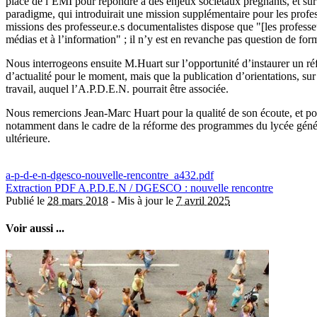
place de l’EMI pour répondre à des enjeux sociétaux prégnants, et sur
paradigme, qui introduirait une mission supplémentaire pour les profes
missions des professeur.e.s documentalistes dispose que "[les professe
médias et à l’information" ; il n’y est en revanche pas question de fo
Nous interrogeons ensuite M.Huart sur l’opportunité d’instaurer un ré
d’actualité pour le moment, mais que la publication d’orientations, su
travail, auquel l’A.P.D.E.N. pourrait être associée.
Nous remercions Jean-Marc Huart pour la qualité de son écoute, et pou
notamment dans le cadre de la réforme des programmes du lycée génér
ultérieure.
a-p-d-e-n-dgesco-nouvelle-rencontre_a432.pdf
Extraction PDF
A.P.D.E.N / DGESCO : nouvelle rencontre
Publié le
28 mars 2018
-
Mis à jour le
7 avril 2025
Voir aussi ...