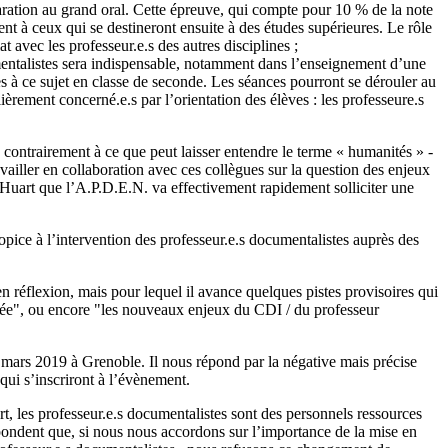
aration au grand oral. Cette épreuve, qui compte pour 10 % de la note
nt à ceux qui se destineront ensuite à des études supérieures. Le rôle
t avec les professeur.e.s des autres disciplines ;
umentalistes sera indispensable, notamment dans l’enseignement d’une
s à ce sujet en classe de seconde. Les séances pourront se dérouler au
èrement concerné.e.s par l’orientation des élèves : les professeure.s
contrairement à ce que peut laisser entendre le terme « humanités » -
ravailler en collaboration avec ces collègues sur la question des enjeux
. Huart que l’A.P.D.E.N. va effectivement rapidement solliciter une
ropice à l’intervention des professeur.e.s documentalistes auprès des
n réflexion, mais pour lequel il avance quelques pistes provisoires qui
ycée", ou encore "les nouveaux enjeux du CDI / du professeur
4 mars 2019 à Grenoble. Il nous répond par la négative mais précise
 qui s’inscriront à l’évènement.
t, les professeur.e.s documentalistes sont des personnels ressources
épondent que, si nous nous accordons sur l’importance de la mise en