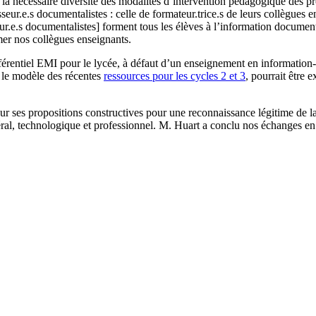
 la nécessaire diversité des modalités d’intervention pédagogique des p
seur.e.s documentalistes : celle de formateur.trice.s de leurs collègues 
ur.e.s documentalistes] forment tous les élèves à l’information documen
rmer nos collègues enseignants.
férentiel EMI pour le lycée, à défaut d’un enseignement en information
r le modèle des récentes
ressources pour les cycles 2 et 3
, pourrait être 
r ses propositions constructives pour une reconnaissance légitime de l
al, technologique et professionnel. M. Huart a conclu nos échanges en 