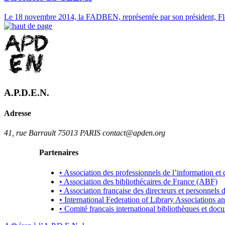
Le 18 novembre 2014, la FADBEN, représentée par son président, Fl
A.P.D.E.N.
Adresse
41, rue Barrault 75013 PARIS contact@apden.org
Partenaires
• Association des professionnels de l’information e
• Association des bibliothécaires de France (ABF)
• Association française des directeurs et personnels
• International Federation of Library Associations a
• Comité français international bibliothèques et do