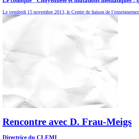
Le colloque "Citoyenneté et mutations médiatiques : 
Le vendredi 15 novembre 2013, le Centre de liaison de l’enseignemen
Rencontre avec D. Frau-Meigs
Directrice du CLEMI