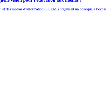
quelle vision pour l’éducation aux médias ?"
t et des médias d’information (CLEMI) organisait un colloque à l’occa