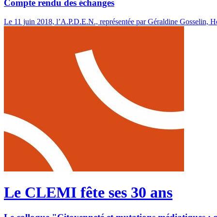
Compte rendu des échanges
Le 11 juin 2018, l’A.P.D.E.N., représentée par Géraldine Gosselin, 
Le CLEMI fête ses 30 ans