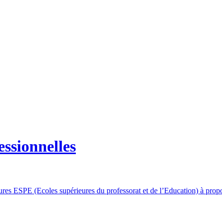
essionnelles
ures ESPE (Ecoles supérieures du professorat et de l’Education) à pro