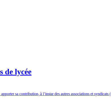
 de lycée
pporter sa contribution, à l’instar des autres associations et syndicats