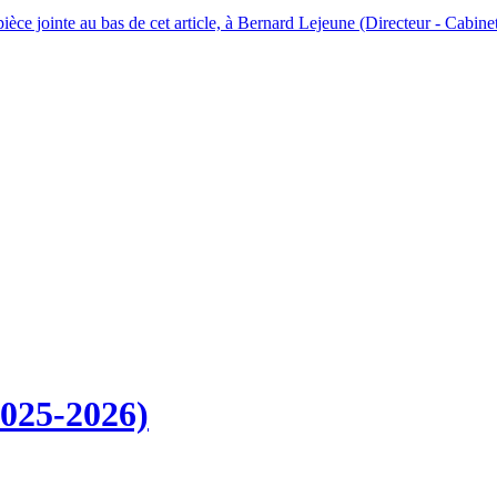
pièce jointe au bas de cet article, à Bernard Lejeune (Directeur - Cabin
025-2026)