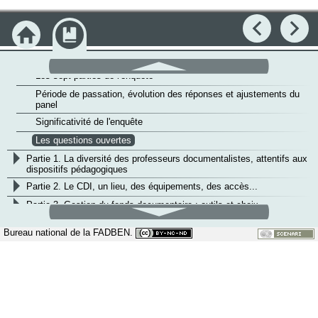
Précédent
Su
Accueil
Module
v
Introduction
Introduction
défilement
haut
Les sept parties de l'enquête
Période de passation, évolution des réponses et ajustements du
panel
Significativité de l'enquête
Les questions ouvertes
>
Partie 1. La diversité des professeurs documentalistes, attentifs aux
dispositifs pédagogiques
>
Partie 2. Le CDI, un lieu, des équipements, des accès...
>
Partie 3. Gestion du fonds documentaire : outils et choix
défilement
bas
>
Partie 4. Autour de la lecture et de la culture
Bureau national de la FADBEN.
>
Annexe
Conclusion