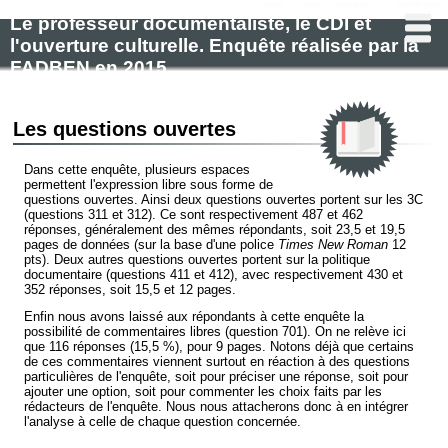
contenu
menu
navigation
pied de page
Le professeur documentaliste, le CDI et
l'ouverture culturelle. Enquête réalisée par la
FADBEN en 2015.
Les questions ouvertes
Dans cette enquête, plusieurs espaces
permettent l'expression libre sous forme de
questions ouvertes. Ainsi deux questions ouvertes portent sur les 3C
(questions 311 et 312). Ce sont respectivement 487 et 462
réponses, généralement des mêmes répondants, soit 23,5 et 19,5
pages de données (sur la base d'une police
Times New Roman
12
pts). Deux autres questions ouvertes portent sur la politique
documentaire (questions 411 et 412), avec respectivement 430 et
352 réponses, soit 15,5 et 12 pages.
Enfin nous avons laissé aux répondants à cette enquête la
possibilité de commentaires libres (question 701). On ne relève ici
que 116 réponses (15,5 %), pour 9 pages. Notons déjà que certains
de ces commentaires viennent surtout en réaction à des questions
particulières de l'enquête, soit pour préciser une réponse, soit pour
ajouter une option, soit pour commenter les choix faits par les
rédacteurs de l'enquête. Nous nous attacherons donc à en intégrer
l'analyse à celle de chaque question concernée.