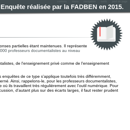
contenu
menu
navigation
outils
pied de page
e. Enquête réalisée par la FADBEN en 2015.
nses partielles étant maintenues. Il représente
000 professeurs documentalistes au niveau
ntalistes, de l'enseignement privé comme de l'enseignement
s enquêtes de ce type s'applique toutefois très différemment,
cerné. Ainsi, rappelons-le, pour les professeurs documentalistes,
 où ils travaillent très régulièrement avec l'outil numérique. Pour
sion, d'autant plus sur des écarts larges, il faut rester prudent