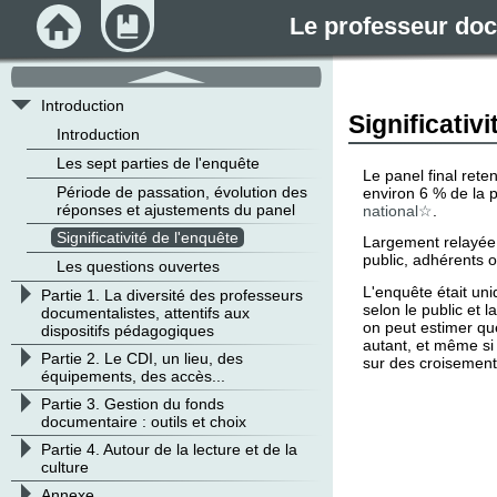
Le professeur docu
Accueil
Module
défilement
haut
v
Introduction
Significativ
Introduction
Les sept parties de l'enquête
Le panel final ret
Période de passation, évolution des
environ 6 % de la 
réponses et ajustements du panel
national
.
Significativité de l'enquête
Largement relayée 
public, adhérents 
Les questions ouvertes
L'enquête était uni
>
Partie 1. La diversité des professeurs
selon le public et 
documentalistes, attentifs aux
on peut estimer que
dispositifs pédagogiques
autant, et même si 
>
Partie 2. Le CDI, un lieu, des
sur des croisements
équipements, des accès...
>
Partie 3. Gestion du fonds
documentaire : outils et choix
>
Partie 4. Autour de la lecture et de la
culture
>
Annexe