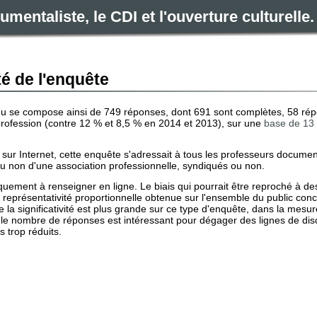
mentaliste, le CDI et l'ouverture culturell
ité de l'enquête
enu se compose ainsi de 749 réponses, dont 691 sont complètes, 58 répo
profession (contre 12 % et 8,5 % en 2014 et 2013), sur une
base de 13 
sur Internet, cette enquête s'adressait à tous les professeurs docume
ou non d'une association professionnelle, syndiqués ou non.
quement à renseigner en ligne. Le biais qui pourrait être reproché à de
la représentativité proportionnelle obtenue sur l'ensemble du public con
 la significativité est plus grande sur ce type d'enquête, dans la mesure
le nombre de réponses est intéressant pour dégager des lignes de discus
 trop réduits.