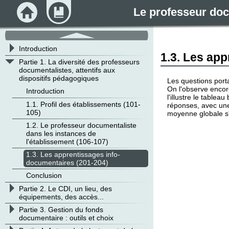
Le professeur docu
Accueil
Module
défilement
haut
>
Introduction
1.3. Les ap
v
Partie 1. La diversité des professeurs
documentalistes, attentifs aux
dispositifs pédagogiques
Les questions porta
On l'observe encor
Introduction
l'illustre le tableau 
1.1. Profil des établissements (101-
réponses, avec une
105)
moyenne globale s'
1.2. Le professeur documentaliste
dans les instances de
l'établissement (106-107)
1.3. Les apprentissages info-
documentaires (201-204)
Conclusion
>
Partie 2. Le CDI, un lieu, des
équipements, des accès...
>
Partie 3. Gestion du fonds
documentaire : outils et choix