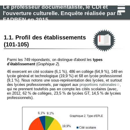
contenu
menu
navigation
pied de page
Le professeur documentaliste, le CDI et
l'ouverture culturelle. Enquête réalisée par la
FADBEN en 2015.
1.1. Profil des établissements
(101-105)
Parmi les 749 répondants, on distingue d'abord les
types
d'établissement
(
Graphique 2
).
46 exercent en cité scolaire (6,1 %), 486 en collège (64,9 %), 149 en
lycée général et technologique (19,9 %) et 68 en lycée professionnel
(9,1 %). Nous notons une sous-représentation des lycées, et surtout
des lycées professionnels, par rapport aux
proportions nationales
,
qui ne prennent toutefois pas en compte les cités scolaires (avec,
en 2012, 62 % de collèges, 23,5 % de lycées GT, 14,5 % de lycées
professionnels).