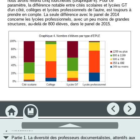
nous avons retenu cinq fourchettes (
Graphique 4
). Pour ce
paramètre, la différence notable entre cités scolaires et lycées GT
d'un côté, collèges et lycées professionnels de l'autre, est toujours à
prendre en compte. La seule différence avec le panel de 2014
concerne les lycées professionnels, avec un peu moins de grandes
structures, au-delà de 800 élèves, dans le panel de 2015.
Précédent
Su
Accueil
Module
défilement
haut
>
Introduction
v
Partie 1. La diversité des professeurs documentalistes, attentifs aux