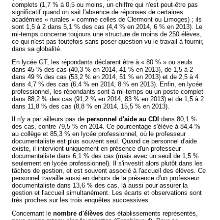
complets (1,7 % à 0,5 ou moins, un chiffre qui n'est peut-être pas
significatif quand on sait l'absence de réponses de certaines
académies « rurales » comme celles de Clermont ou Limoges) ; ils
sont 1,5 à 2 dans 5,1 % des cas (4,4 % en 2014, 6 % en 2013). Le
mi-temps concerne toujours une structure de moins de 250 élèves,
ce qui n'est pas toutefois sans poser question vu le travail à fournir,
dans sa globalité.
En lycée GT, les répondants déclarent être à « 80 % » ou seuls
dans 45 % des cas (40,3 % en 2014, 41 % en 2013), de 1,5 à 2
dans 49 % des cas (53,2 % en 2014, 51 % en 2013) et de 2,5 à 4
dans 4,7 % des cas (6,4 % en 2014, 8 % en 2013). Enfin, en lycée
professionnel, les répondants sont à mi-temps ou un poste complet
dans 88,2 % des cas (91,2 % en 2014, 83 % en 2013) et de 1,5 à 2
dans 11,8 % des cas (8,8 % en 2014, 15,5 % en 2013).
Il n'y a par ailleurs pas de
personnel d'aide au CDI
dans 80,1 %
des cas, contre 79,5 % en 2014. Ce pourcentage s'élève à 84,4 %
au collège et 85,3 % en lycée professionnel, où le professeur
documentaliste est plus souvent seul. Quand ce personnel d'aide
existe, il intervient uniquement en présence d'un professeur
documentaliste dans 6,1 % des cas (mais avec un seuil de 1,5 %
seulement en lycée professionnel). Il s'investit alors plutôt dans les
tâches de gestion, et est souvent associé à l'accueil des élèves. Ce
personnel travaille aussi en dehors de la présence d'un professeur
documentaliste dans 13,6 % des cas, là aussi pour assurer la
gestion et l'accueil simultanément. Les écarts et observations sont
très proches sur les trois enquêtes successives.
Concernant le
nombre d'élèves
des établissements représentés,