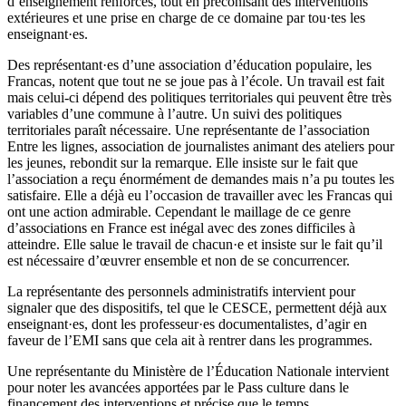
d’enseignement renforcés, tout en préconisant des interventions
extérieures et une prise en charge de ce domaine par tou·tes les
enseignant·es.
Des représentant·es d’une association d’éducation populaire, les
Francas, notent que tout ne se joue pas à l’école. Un travail est fait
mais celui-ci dépend des politiques territoriales qui peuvent être très
variables d’une commune à l’autre. Un suivi des politiques
territoriales paraît nécessaire. Une représentante de l’association
Entre les lignes, association de journalistes animant des ateliers pour
les jeunes, rebondit sur la remarque. Elle insiste sur le fait que
l’association a reçu énormément de demandes mais n’a pu toutes les
satisfaire. Elle a déjà eu l’occasion de travailler avec les Francas qui
ont une action admirable. Cependant le maillage de ce genre
d’associations en France est inégal avec des zones difficiles à
atteindre. Elle salue le travail de chacun·e et insiste sur le fait qu’il
est nécessaire d’œuvrer ensemble et non de se concurrencer.
La représentante des personnels administratifs intervient pour
signaler que des dispositifs, tel que le CESCE, permettent déjà aux
enseignant·es, dont les professeur·es documentalistes, d’agir en
faveur de l’EMI sans que cela ait à rentrer dans les programmes.
Une représentante du Ministère de l’Éducation Nationale intervient
pour noter les avancées apportées par le Pass culture dans le
financement des interventions et précise que le temps