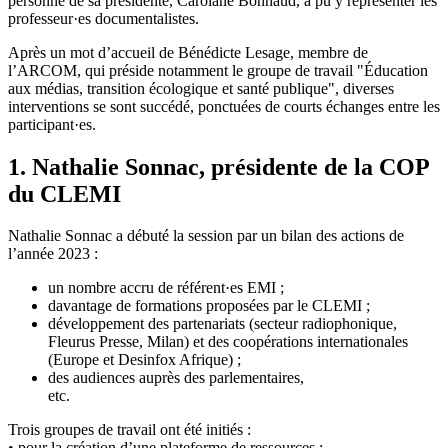
personne de sa présidente, Carolane Bonnaud, a pu y représenter les
professeur·es documentalistes.
Après un mot d’accueil de Bénédicte Lesage, membre de
l’ARCOM, qui préside notamment le groupe de travail "Éducation
aux médias, transition écologique et santé publique", diverses
interventions se sont succédé, ponctuées de courts échanges entre les
participant·es.
1. Nathalie Sonnac, présidente de la COP
du CLEMI
Nathalie Sonnac a débuté la session par un bilan des actions de
l’année 2023 :
un nombre accru de référent·es EMI ;
davantage de formations proposées par le CLEMI ;
développement des partenariats (secteur radiophonique,
Fleurus Presse, Milan) et des coopérations internationales
(Europe et Desinfox Afrique) ;
des audiences auprès des parlementaires,
etc.
Trois groupes de travail ont été initiés :
• pour la création d’une plateforme de ressources ;