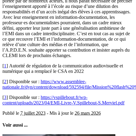
portée par de nombreux acteurs, il nous paraît nécessaire de préciser
l’enseignement apporté à l’école au risque d’une dilution des
responsabilités et d’un accès inégal des élèves à ces apprentissages.
Avec leur enseignement en information-documentation, les
professeur·es documentalistes pourraient, dans un cadre mieux
défini, apporter leur juste part à une généralisation ambitieuse de
l’EMI dans un cadre interdisciplinaire. C’est en tout cas au sujet de
ce que recouvre l’EMI et l’information-documentation, de ce qui
relève d’une culture des médias et de l’information, que
l’A.P.D.E.N. souhaite apporter sa contribution et insister auprès du
CLEMI lors de prochains échanges.
[
1
]
Autorité de régulation de la communication audiovisuelle et
numérique qui a remplacé le CSA en 2022
[
2
]
Disponible sur :
https://www.assemblee-
nationale.fr/dyn/content/download/592594/file/Mission%20fl
[
3
]
Disponible sur :
https://vspillebout.fr/wp-
content/uploads/2023/04/EMI-Livre-V.Spillebout-S.Merviel.pdf
Publié le
7 juillet 2023
-
Mis à jour le
26 mars 2026
Voir aussi ...