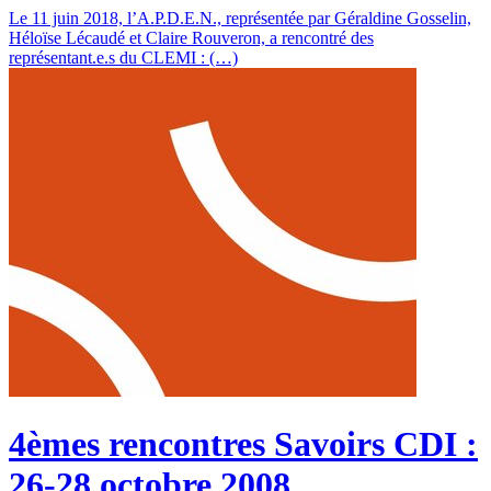
Le 11 juin 2018, l’A.P.D.E.N., représentée par Géraldine Gosselin,
Héloïse Lécaudé et Claire Rouveron, a rencontré des
représentant.e.s du CLEMI : (…)
4èmes rencontres Savoirs CDI :
26-28 octobre 2008